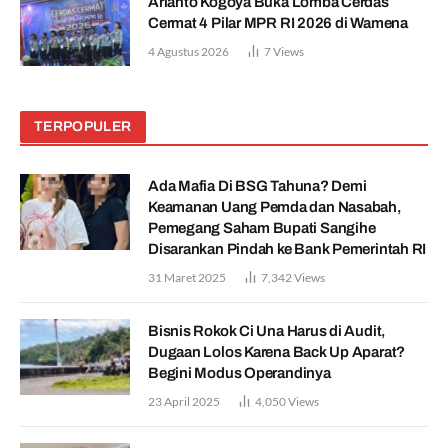
Arianto Kogoya Buka Lomba Cerdas
Cermat 4 Pilar MPR RI 2026 di Wamena
4 Agustus 2026
7
Views
TERPOPULER
Ada Mafia Di BSG Tahuna? Demi
Keamanan Uang Pemda dan Nasabah,
Pemegang Saham Bupati Sangihe
Disarankan Pindah ke Bank Pemerintah RI
31 Maret 2025
7,342
Views
Bisnis Rokok Ci Una Harus di Audit,
Dugaan Lolos Karena Back Up Aparat?
Begini Modus Operandinya
23 April 2025
4,050
Views