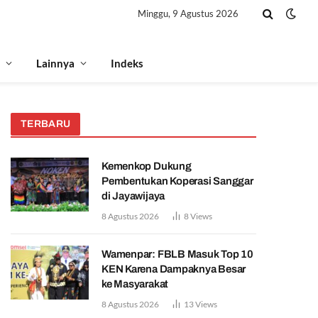
Minggu, 9 Agustus 2026
Lainnya
Indeks
TERBARU
Kemenkop Dukung
Pembentukan Koperasi Sanggar
di Jayawijaya
8 Agustus 2026
8
Views
Wamenpar: FBLB Masuk Top 10
KEN Karena Dampaknya Besar
ke Masyarakat
8 Agustus 2026
13
Views