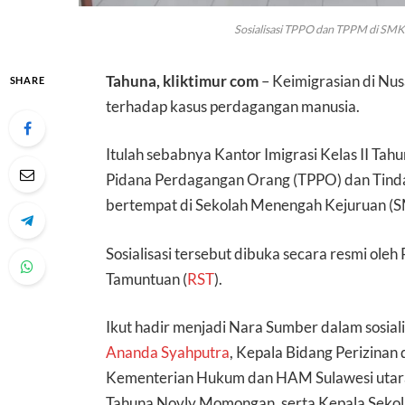
Sosialisasi TPPO dan TPPM di SMK N
Tahuna, kliktimur com
– Keimigrasian di Nus
SHARE
terhadap kasus perdagangan manusia.
Itulah sebabnya Kantor Imigrasi Kelas II Tahu
Pidana Perdagangan Orang (TPPO) dan Tind
bertempat di Sekolah Menengah Kejuruan (S
Sosialisasi tersebut dibuka secara resmi oleh
Tamuntuan (
RST
).
Ikut hadir menjadi Nara Sumber dalam sosial
Ananda Syahputra
, Kepala Bidang Perizinan
Kementerian Hukum dan HAM Sulawesi utara 
Tahuna Novly Momongan, serta Kepala Seko