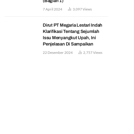
(Bagian 1)
7 April 2024
3,097
Views
Dirut PT Megaria Lestari Indah
Klarifikasi Tentang Sejumlah
Issu Menyangkut Upah, Ini
Penjelasan Di Sampaikan
22 Desember 2024
2,757
Views