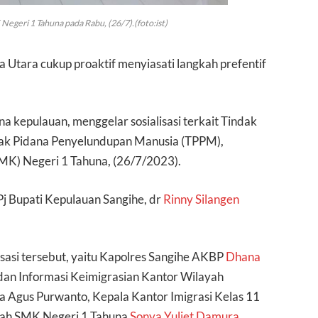
egeri 1 Tahuna pada Rabu, (26/7).(foto:ist)
a Utara cukup proaktif menyiasati langkah prefentif
na kepulauan, menggelar sosialisasi terkait Tindak
ak Pidana Penyelundupan Manusia (TPPM),
MK) Negeri 1 Tahuna, (26/7/2023).
 Pj Bupati Kepulauan Sangihe, dr
Rinny Silangen
isasi tersebut, yaitu Kapolres Sangihe AKBP
Dhana
 dan Informasi Keimigrasian Kantor Wilayah
Agus Purwanto, Kepala Kantor Imigrasi Kelas 11
lah SMK Negeri 1 Tahuna
Sonya Yuliet Damura