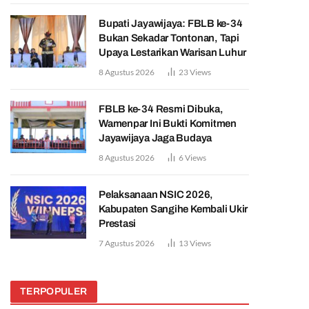
Bupati Jayawijaya: FBLB ke-34
Bukan Sekadar Tontonan, Tapi
Upaya Lestarikan Warisan Luhur
8 Agustus 2026
23
Views
FBLB ke-34 Resmi Dibuka,
Wamenpar Ini Bukti Komitmen
Jayawijaya Jaga Budaya
8 Agustus 2026
6
Views
Pelaksanaan NSIC 2026,
Kabupaten Sangihe Kembali Ukir
Prestasi
7 Agustus 2026
13
Views
TERPOPULER