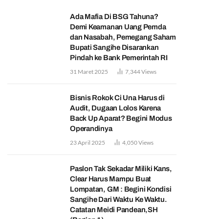
Ada Mafia Di BSG Tahuna?
Demi Keamanan Uang Pemda
dan Nasabah, Pemegang Saham
Bupati Sangihe Disarankan
Pindah ke Bank Pemerintah RI
31 Maret 2025
7,344
Views
Bisnis Rokok Ci Una Harus di
Audit, Dugaan Lolos Karena
Back Up Aparat? Begini Modus
Operandinya
23 April 2025
4,050
Views
Paslon Tak Sekadar Miliki Kans,
Clear Harus Mampu Buat
Lompatan, GM : Begini Kondisi
Sangihe Dari Waktu Ke Waktu.
Catatan Meidi Pandean,SH