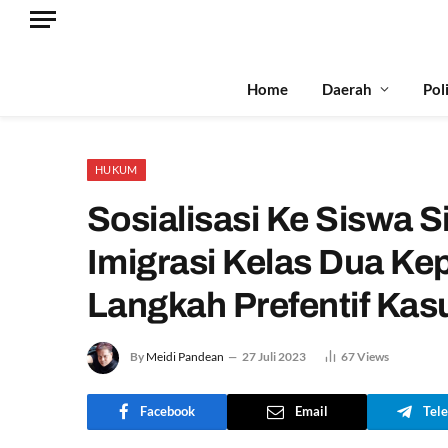
Home
Daerah
Pol
HUKUM
Sosialisasi Ke Siswa 
Imigrasi Kelas Dua Ke
Langkah Prefentif Ka
By
Meidi Pandean
27 Juli 2023
67
Views
Facebook
Email
Tel