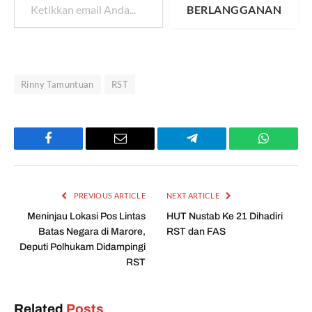
BERLANGGANAN
Rinny Tamuntuan
RST
Facebook
Email
Telegram
WhatsAp
PREVIOUS ARTICLE
NEXT ARTICLE
Meninjau Lokasi Pos Lintas
HUT Nustab Ke 21 Dihadiri
Batas Negara di Marore,
RST dan FAS
Deputi Polhukam Didampingi
RST
Related
Posts