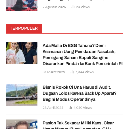
7 Agustus 2026
24
Views
TERPOPULER
Ada Mafia Di BSG Tahuna? Demi
Keamanan Uang Pemda dan Nasabah,
Pemegang Saham Bupati Sangihe
Disarankan Pindah ke Bank Pemerintah RI
31 Maret 2025
7,344
Views
Bisnis Rokok Ci Una Harus di Audit,
Dugaan Lolos Karena Back Up Aparat?
Begini Modus Operandinya
23 April 2025
4,050
Views
Paslon Tak Sekadar Miliki Kans, Clear
Harus Mampu Buat Lompatan, GM :