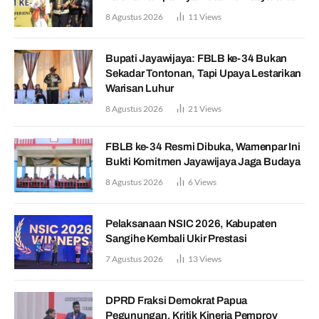
8 Agustus 2026
11
Views
Bupati Jayawijaya: FBLB ke-34 Bukan
Sekadar Tontonan, Tapi Upaya Lestarikan
Warisan Luhur
8 Agustus 2026
21
Views
FBLB ke-34 Resmi Dibuka, Wamenpar Ini
Bukti Komitmen Jayawijaya Jaga Budaya
8 Agustus 2026
6
Views
Pelaksanaan NSIC 2026, Kabupaten
Sangihe Kembali Ukir Prestasi
7 Agustus 2026
13
Views
DPRD Fraksi Demokrat Papua
Pegunungan, Kritik Kinerja Pemprov