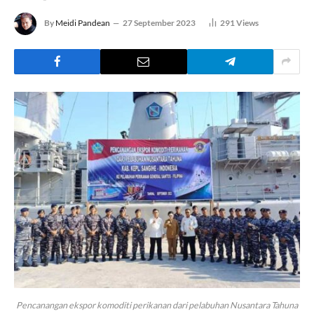
By
Meidi Pandean
27 September 2023
291
Views
Pencanangan ekspor komoditi perikanan dari pelabuhan Nusantara Tahuna