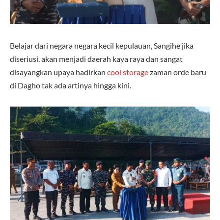
Belajar dari negara negara kecil kepulauan, Sangihe jika
diseriusi, akan menjadi daerah kaya raya dan sangat
disayangkan upaya hadirkan
cool storage
zaman orde baru
di Dagho tak ada artinya hingga kini.