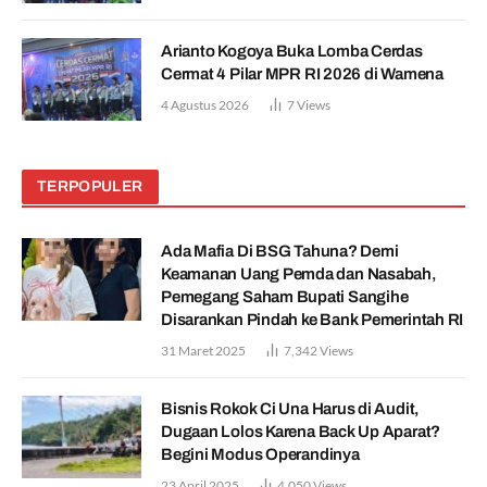
Arianto Kogoya Buka Lomba Cerdas
Cermat 4 Pilar MPR RI 2026 di Wamena
4 Agustus 2026
7
Views
TERPOPULER
Ada Mafia Di BSG Tahuna? Demi
Keamanan Uang Pemda dan Nasabah,
Pemegang Saham Bupati Sangihe
Disarankan Pindah ke Bank Pemerintah RI
31 Maret 2025
7,342
Views
Bisnis Rokok Ci Una Harus di Audit,
Dugaan Lolos Karena Back Up Aparat?
Begini Modus Operandinya
23 April 2025
4,050
Views