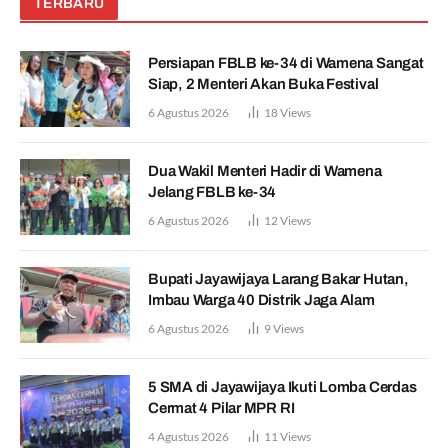
TERBARU
Persiapan FBLB ke-34 di Wamena Sangat
Siap, 2 Menteri Akan Buka Festival
6 Agustus 2026
18
Views
Dua Wakil Menteri Hadir di Wamena
Jelang FBLB ke-34
6 Agustus 2026
12
Views
Bupati Jayawijaya Larang Bakar Hutan,
Imbau Warga 40 Distrik Jaga Alam
6 Agustus 2026
9
Views
5 SMA di Jayawijaya Ikuti Lomba Cerdas
Cermat 4 Pilar MPR RI
4 Agustus 2026
11
Views