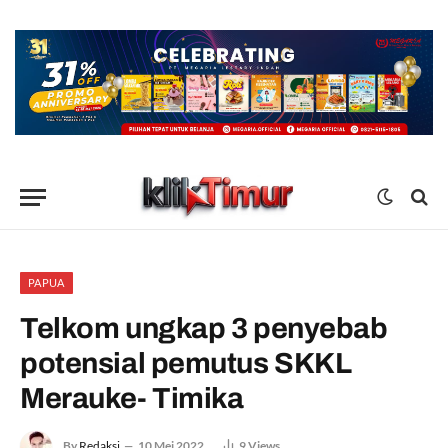
PAPUA
Telkom ungkap 3 penyebab
potensial pemutus SKKL
Merauke- Timika
By
Redaksi
10 Mei 2022
9
Views