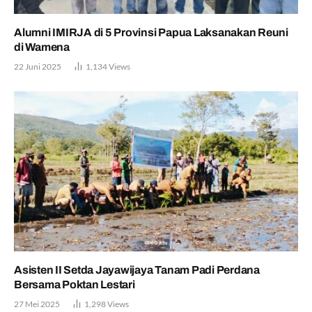
Alumni IMIRJA di 5 Provinsi Papua Laksanakan Reuni
di Wamena
22 Juni 2025
1,134
Views
Asisten II Setda Jayawijaya Tanam Padi Perdana
Bersama Poktan Lestari
27 Mei 2025
1,298
Views