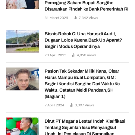
Pemegang Saham Bupati Sangihe
Disarankan Pindah ke Bank Pemerintah RI
31 Maret 2025
7,342
Views
Bisnis Rokok Ci Una Harus di Audit,
Dugaan Lolos Karena Back Up Aparat?
Begini Modus Operandinya
23 April 2025
4,050
Views
Paslon Tak Sekadar Miliki Kans, Clear
Harus Mampu Buat Lompatan, GM :
Begini Kondisi Sangihe Dari Waktu Ke
Waktu. Catatan Meidi Pandean,SH
(Bagian 1)
7 April 2024
3,097
Views
Dirut PT Megaria Lestari Indah Klarifikasi
Tentang Sejumlah Issu Menyangkut
Upah, Ini Penjelasan Di Sampaikan