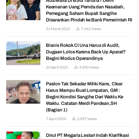
Ada Mafia Di BSG Tahuna? Demi
Keamanan Uang Pemda dan Nasabah,
Pemegang Saham Bupati Sangihe
Disarankan Pindah ke Bank Pemerintah RI
31 Maret 2025
7,342
Views
Bisnis Rokok Ci Una Harus di Audit,
Dugaan Lolos Karena Back Up Aparat?
Begini Modus Operandinya
23 April 2025
4,050
Views
Paslon Tak Sekadar Miliki Kans, Clear
Harus Mampu Buat Lompatan, GM :
Begini Kondisi Sangihe Dari Waktu Ke
Waktu. Catatan Meidi Pandean,SH
(Bagian 1)
7 April 2024
3,097
Views
Dirut PT Megaria Lestari Indah Klarifikasi