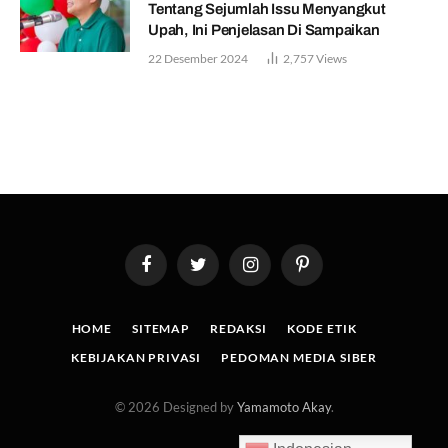
Tentang Sejumlah Issu Menyangkut
Upah, Ini Penjelasan Di Sampaikan
22 Desember 2024
2,757
Views
Facebook
Twitter
Instagram
Pinterest
HOME
SITEMAP
REDAKSI
KODE ETIK
KEBIJAKAN PRIVASI
PEDOMAN MEDIA SIBER
© 2026 Designed by
Yamamoto Akay
.