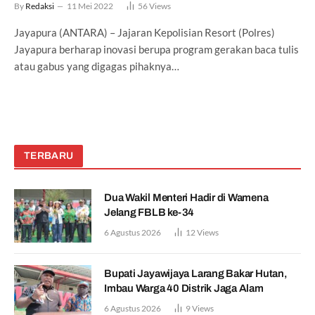
By
Redaksi
11 Mei 2022
56
Views
Jayapura (ANTARA) – Jajaran Kepolisian Resort (Polres)
Jayapura berharap inovasi berupa program gerakan baca tulis
atau gabus yang digagas pihaknya…
TERBARU
Dua Wakil Menteri Hadir di Wamena
Jelang FBLB ke-34
6 Agustus 2026
12
Views
Bupati Jayawijaya Larang Bakar Hutan,
Imbau Warga 40 Distrik Jaga Alam
6 Agustus 2026
9
Views