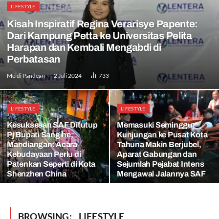
LIFESTYLE
Kisah Inspiratif Regina Verarisye Papente:
Dari Kampung Petta ke Universitas Pelita
Harapan dan Kembali Mengabdi di
Perbatasan
Meidi Pandean
2 Juli 2024
733
LIFESTYLE
LIFESTYLE
Kesuksesan SAF Ditutup
Memasuki Seminggu,
Pj Bupati Sangihe,
Kunjungan ke Pusat Kota
Mandiangan: Acara
Tahuna Makin Berjubel,
Kebudayaan Perlu di
Aparat Gabungan dan
Patenkan Seperti di Kota
Sejumlah Pejabat Intens
Shenzhen China
Mengawal Jalannya SAF
BROWSING:
LIFESTYLE