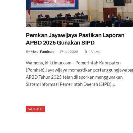
Pemkan Jayawijaya Pastikan Laporan
APBD 2025 Gunakan SIPD
By
Meidi Pandean
17 Juli 2026
4
Views
Wamena, kliktimur.com – Pemerintah Kabupaten
(Pemkab) Jayawijaya memastikan pertanggungjawaba
APBD Tahun 2025 telah dilaporkan menggunakan
Sistem Informasi Pemerintah Daerah (SIPD)…
SANGIHE