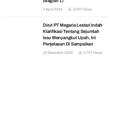
(Bagian 1)
7 April 2024
3,097
Views
Dirut PT Megaria Lestari Indah
Klarifikasi Tentang Sejumlah
Issu Menyangkut Upah, Ini
Penjelasan Di Sampaikan
22 Desember 2024
2,757
Views