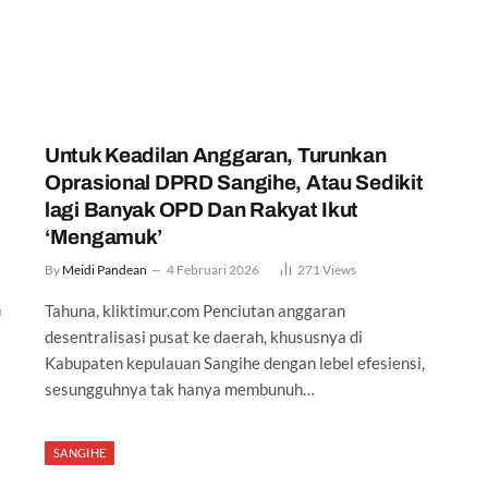
Untuk Keadilan Anggaran, Turunkan
Oprasional DPRD Sangihe, Atau Sedikit
lagi Banyak OPD Dan Rakyat Ikut
‘Mengamuk’
By
Meidi Pandean
4 Februari 2026
271
Views
n
Tahuna, kliktimur.com Penciutan anggaran
desentralisasi pusat ke daerah, khususnya di
Kabupaten kepulauan Sangihe dengan lebel efesiensi,
sesungguhnya tak hanya membunuh…
SANGIHE