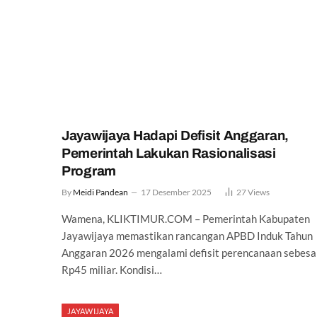
Jayawijaya Hadapi Defisit Anggaran,
Pemerintah Lakukan Rasionalisasi
Program
By
Meidi Pandean
17 Desember 2025
27
Views
Wamena, KLIKTIMUR.COM – Pemerintah Kabupaten
Jayawijaya memastikan rancangan APBD Induk Tahun
Anggaran 2026 mengalami defisit perencanaan sebesa
Rp45 miliar. Kondisi…
JAYAWIJAYA