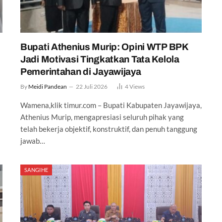
Bupati Athenius Murip: Opini WTP BPK
Jadi Motivasi Tingkatkan Tata Kelola
Pemerintahan di Jayawijaya
By
Meidi Pandean
22 Juli 2026
4
Views
Wamena,klik timur.com – Bupati Kabupaten Jayawijaya,
Athenius Murip, mengapresiasi seluruh pihak yang
telah bekerja objektif, konstruktif, dan penuh tanggung
jawab…
SANGIHE