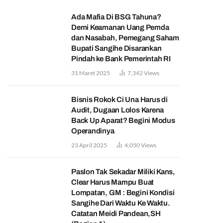
Ada Mafia Di BSG Tahuna?
Demi Keamanan Uang Pemda
dan Nasabah, Pemegang Saham
Bupati Sangihe Disarankan
Pindah ke Bank Pemerintah RI
31 Maret 2025
7,342
Views
Bisnis Rokok Ci Una Harus di
Audit, Dugaan Lolos Karena
Back Up Aparat? Begini Modus
Operandinya
23 April 2025
4,050
Views
Paslon Tak Sekadar Miliki Kans,
Clear Harus Mampu Buat
Lompatan, GM : Begini Kondisi
Sangihe Dari Waktu Ke Waktu.
Catatan Meidi Pandean,SH