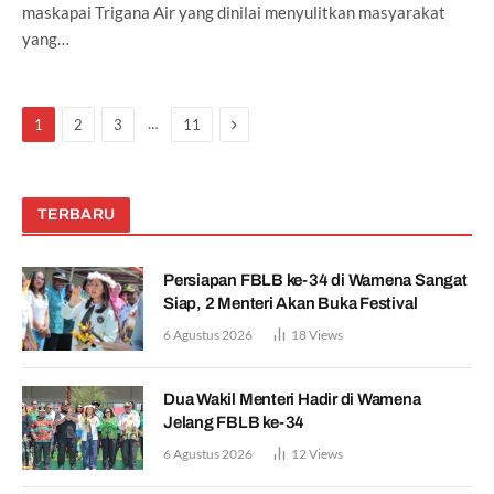
maskapai Trigana Air yang dinilai menyulitkan masyarakat
yang…
Next
…
1
2
3
11
TERBARU
Persiapan FBLB ke-34 di Wamena Sangat
Siap, 2 Menteri Akan Buka Festival
6 Agustus 2026
18
Views
Dua Wakil Menteri Hadir di Wamena
Jelang FBLB ke-34
6 Agustus 2026
12
Views