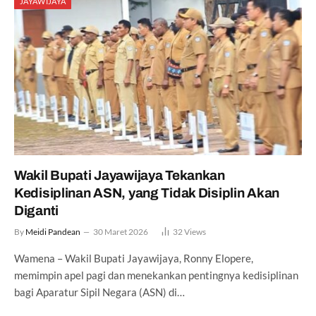
JAYAWIJAYA
Wakil Bupati Jayawijaya Tekankan
Kedisiplinan ASN, yang Tidak Disiplin Akan
Diganti
By
Meidi Pandean
30 Maret 2026
32
Views
Wamena – Wakil Bupati Jayawijaya, Ronny Elopere,
memimpin apel pagi dan menekankan pentingnya kedisiplinan
bagi Aparatur Sipil Negara (ASN) di…