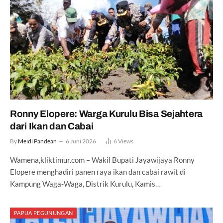
Ronny Elopere: Warga Kurulu Bisa Sejahtera
dari Ikan dan Cabai
By
Meidi Pandean
6 Juni 2026
6
Views
Wamena,kliktimur.com – Wakil Bupati Jayawijaya Ronny
Elopere menghadiri panen raya ikan dan cabai rawit di
Kampung Waga-Waga, Distrik Kurulu, Kamis…
PAPUA PEGUNUNGAN