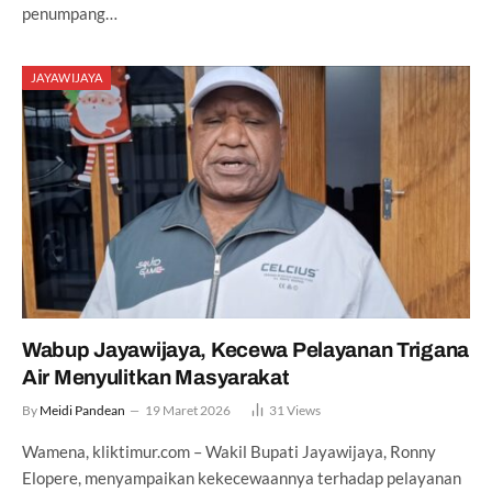
penumpang…
JAYAWIJAYA
Wabup Jayawijaya, Kecewa Pelayanan Trigana
Air Menyulitkan Masyarakat
By
Meidi Pandean
19 Maret 2026
31
Views
Wamena, kliktimur.com – Wakil Bupati Jayawijaya, Ronny
Elopere, menyampaikan kekecewaannya terhadap pelayanan