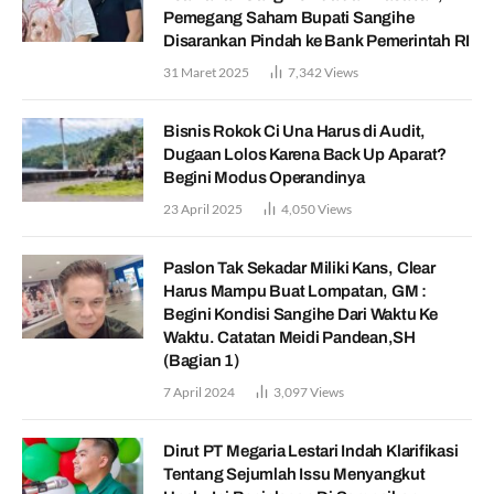
Pemegang Saham Bupati Sangihe
Disarankan Pindah ke Bank Pemerintah RI
31 Maret 2025
7,342
Views
Bisnis Rokok Ci Una Harus di Audit,
Dugaan Lolos Karena Back Up Aparat?
Begini Modus Operandinya
23 April 2025
4,050
Views
Paslon Tak Sekadar Miliki Kans, Clear
Harus Mampu Buat Lompatan, GM :
Begini Kondisi Sangihe Dari Waktu Ke
Waktu. Catatan Meidi Pandean,SH
(Bagian 1)
7 April 2024
3,097
Views
Dirut PT Megaria Lestari Indah Klarifikasi
Tentang Sejumlah Issu Menyangkut