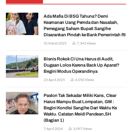
Ada Mafia Di BSG Tahuna? Demi
Keamanan Uang Pemda dan Nasabah,
Pemegang Saham Bupati Sangihe
Disarankan Pindah ke Bank Pemerintah RI
31 Maret 2025
7,343
Views
Bisnis Rokok Ci Una Harus di Audit,
Dugaan Lolos Karena Back Up Aparat?
Begini Modus Operandinya
23 April 2025
4,050
Views
Paslon Tak Sekadar Miliki Kans, Clear
Harus Mampu Buat Lompatan, GM :
Begini Kondisi Sangihe Dari Waktu Ke
Waktu. Catatan Meidi Pandean,SH
(Bagian 1)
7 April 2024
3,097
Views