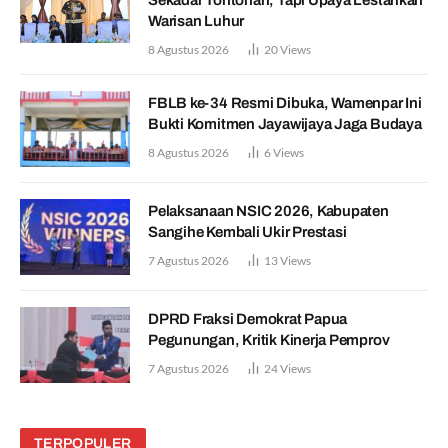
Sekadar Tontonan, Tapi Upaya Lestarikan
Warisan Luhur
8 Agustus 2026
20
Views
FBLB ke-34 Resmi Dibuka, Wamenpar Ini
Bukti Komitmen Jayawijaya Jaga Budaya
8 Agustus 2026
6
Views
Pelaksanaan NSIC 2026, Kabupaten
Sangihe Kembali Ukir Prestasi
7 Agustus 2026
13
Views
DPRD Fraksi Demokrat Papua
Pegunungan, Kritik Kinerja Pemprov
7 Agustus 2026
24
Views
TERPOPULER