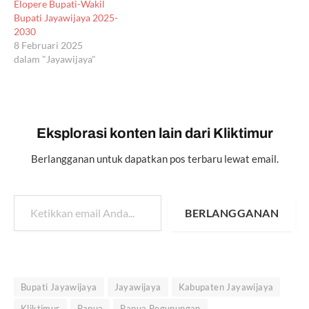
Elopere Bupati-Wakil
Bupati Jayawijaya 2025-
2030
8 Februari 2025
dalam "Jayawijaya"
Eksplorasi konten lain dari Kliktimur
Berlangganan untuk dapatkan pos terbaru lewat email.
Ketikkan email Anda...
BERLANGGANAN
Bupati Jayawijaya
Jayawijaya
Kabupaten Jayawijaya
Kliktimur
Papua
Papua Pegunungan