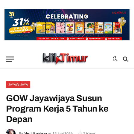
JAYAWIJAYA
GOW Jayawijaya Susun
Program Kerja 5 Tahun ke
Depan
By
Meidi Pandean
13 Juni 2026
5
Views