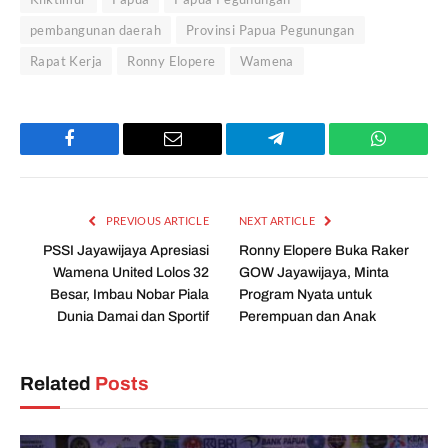
pembangunan daerah
Provinsi Papua Pegunungan
Rapat Kerja
Ronny Elopere
Wamena
Facebook
Email
Telegram
WhatsAp
PREVIOUS ARTICLE
NEXT ARTICLE
PSSI Jayawijaya Apresiasi
Ronny Elopere Buka Raker
Wamena United Lolos 32
GOW Jayawijaya, Minta
Besar, Imbau Nobar Piala
Program Nyata untuk
Dunia Damai dan Sportif
Perempuan dan Anak
Related
Posts