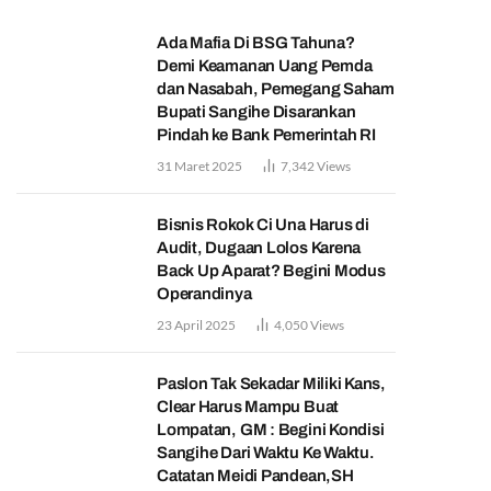
Ada Mafia Di BSG Tahuna?
Demi Keamanan Uang Pemda
dan Nasabah, Pemegang Saham
Bupati Sangihe Disarankan
Pindah ke Bank Pemerintah RI
31 Maret 2025
7,342
Views
Bisnis Rokok Ci Una Harus di
Audit, Dugaan Lolos Karena
Back Up Aparat? Begini Modus
Operandinya
23 April 2025
4,050
Views
Paslon Tak Sekadar Miliki Kans,
Clear Harus Mampu Buat
Lompatan, GM : Begini Kondisi
Sangihe Dari Waktu Ke Waktu.
Catatan Meidi Pandean,SH