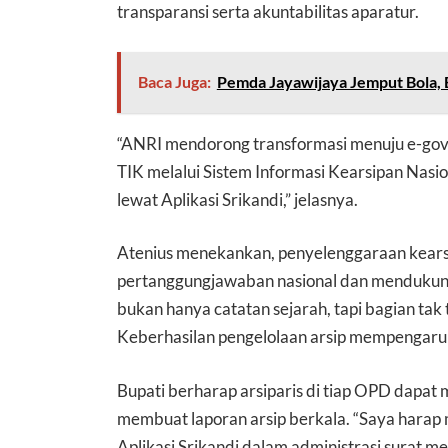
transparansi serta akuntabilitas aparatur.
Baca Juga:
Pemda Jayawijaya Jemput Bola, B
“ANRI mendorong transformasi menuju e-g
TIK melalui Sistem Informasi Kearsipan Nasio
lewat Aplikasi Srikandi,” jelasnya.
Atenius menekankan, penyelenggaraan kear
pertanggungjawaban nasional dan mendukun
bukan hanya catatan sejarah, tapi bagian tak
Keberhasilan pengelolaan arsip mempengaruhi 
Bupati berharap arsiparis di tiap OPD dapat 
membuat laporan arsip berkala. “Saya harap
Aplikasi Srikandi dalam administrasi surat m