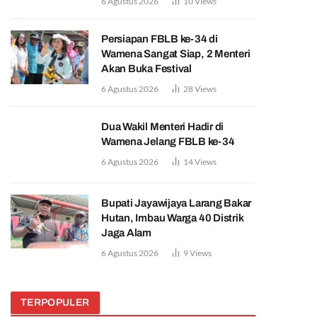
6 Agustus 2026
10
Views
Persiapan FBLB ke-34 di
Wamena Sangat Siap, 2 Menteri
Akan Buka Festival
6 Agustus 2026
28
Views
Dua Wakil Menteri Hadir di
Wamena Jelang FBLB ke-34
6 Agustus 2026
14
Views
Bupati Jayawijaya Larang Bakar
Hutan, Imbau Warga 40 Distrik
Jaga Alam
6 Agustus 2026
9
Views
TERPOPULER