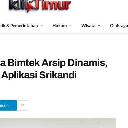
itik & Pemerintahan
Hukum
Wisata
Olahraga
a Bimtek Arsip Dinamis,
plikasi Srikandi
egram