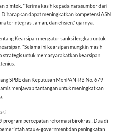
n bimtek. “Terima kasih kepada narasumber dari
. Diharapkan dapat meningkatkan kompetensi ASN
a terintegrasi, aman, dan efisien,” ujarnya.
ntang Kearsipan mengatur sanksi lengkap untuk
arsipan. “Selama ini kearsipan mungkin masih
ia strategis untuk memasyarakatkan kearsipan
tenius.
entang SPBE dan Keputusan MenPAN-RB No. 679
namis menjawab tantangan untuk meningkatkan
a.
asi
 program percepatan reformasi birokrasi. Dua di
 pemerintah atau e-government dan peningkatan