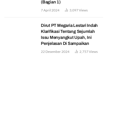
(Bagian 1)
7 April 2024
3,097
Views
Dirut PT Megaria Lestari Indah
Klarifikasi Tentang Sejumlah
Issu Menyangkut Upah, Ini
Penjelasan Di Sampaikan
22 Desember 2024
2,757
Views