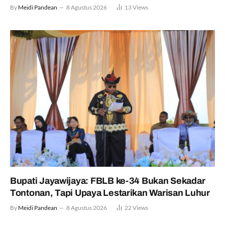
By
Meidi Pandean
8 Agustus 2026
13
Views
Bupati Jayawijaya: FBLB ke-34 Bukan Sekadar
Tontonan, Tapi Upaya Lestarikan Warisan Luhur
By
Meidi Pandean
8 Agustus 2026
22
Views