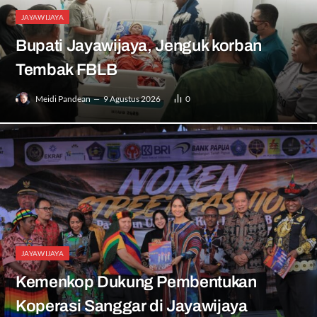
JAYAWIJAYA
Bupati Jayawijaya, Jenguk korban
Tembak FBLB
Meidi Pandean
9 Agustus 2026
0
JAYAWIJAYA
Kemenkop Dukung Pembentukan
Koperasi Sanggar di Jayawijaya