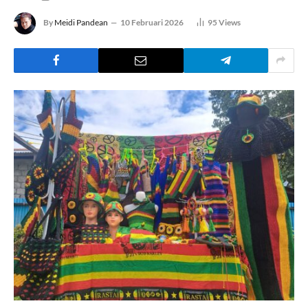
By
Meidi Pandean
10 Februari 2026
95
Views