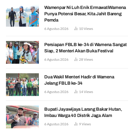
Wamenpar Ni Luh Enik ErmawatiWamena
Punya Potensi Besar, Kita Jahit Bareng
Pemda
6 Agustus 2026
10
Views
Persiapan FBLB ke-34 di Wamena Sangat
Siap, 2 Menteri Akan Buka Festival
6 Agustus 2026
28
Views
Dua Wakil Menteri Hadir di Wamena
Jelang FBLB ke-34
6 Agustus 2026
14
Views
Bupati Jayawijaya Larang Bakar Hutan,
Imbau Warga 40 Distrik Jaga Alam
6 Agustus 2026
9
Views