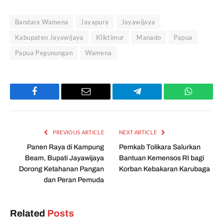
Bandara Wamena
Jayapura
Jayawijaya
Kabupaten Jayawijaya
Kliktimur
Manado
Papua
Papua Pegunungan
Wamena
Facebook
Email
Telegram
WhatsAp
PREVIOUS ARTICLE
NEXT ARTICLE
Panen Raya di Kampung
Pemkab Tolikara Salurkan
Beam, Bupati Jayawijaya
Bantuan Kemensos RI bagi
Dorong Ketahanan Pangan
Korban Kebakaran Karubaga
dan Peran Pemuda
Related
Posts