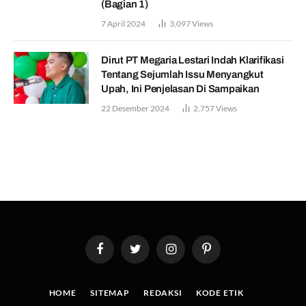
(Bagian 1)
7 April 2024
3,097
Views
Dirut PT Megaria Lestari Indah Klarifikasi
Tentang Sejumlah Issu Menyangkut
Upah, Ini Penjelasan Di Sampaikan
22 Desember 2024
2,757
Views
Facebook
Twitter
Instagram
Pinterest
HOME
SITEMAP
REDAKSI
KODE ETIK