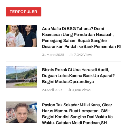
TERPOPULER
Ada Mafia Di BSG Tahuna? Demi
Keamanan Uang Pemda dan Nasabah,
Pemegang Saham Bupati Sangihe
Disarankan Pindah ke Bank Pemerintah RI
31 Maret 2025
7,342
Views
Bisnis Rokok Ci Una Harus di Audit,
Dugaan Lolos Karena Back Up Aparat?
Begini Modus Operandinya
23 April 2025
4,050
Views
Paslon Tak Sekadar Miliki Kans, Clear
Harus Mampu Buat Lompatan, GM :
Begini Kondisi Sangihe Dari Waktu Ke
Waktu. Catatan Meidi Pandean,SH