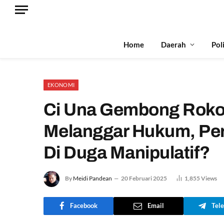
Home
Daerah
Pol
EKONOMI
Ci Una Gembong Rokok
Melanggar Hukum, Per
Di Duga Manipulatif?
By
Meidi Pandean
20 Februari 2025
1,855
Views
Facebook
Email
Tel