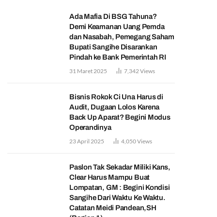
Ada Mafia Di BSG Tahuna?
Demi Keamanan Uang Pemda
dan Nasabah, Pemegang Saham
Bupati Sangihe Disarankan
Pindah ke Bank Pemerintah RI
31 Maret 2025
7,342
Views
Bisnis Rokok Ci Una Harus di
Audit, Dugaan Lolos Karena
Back Up Aparat? Begini Modus
Operandinya
23 April 2025
4,050
Views
Paslon Tak Sekadar Miliki Kans,
Clear Harus Mampu Buat
Lompatan, GM : Begini Kondisi
Sangihe Dari Waktu Ke Waktu.
Catatan Meidi Pandean,SH