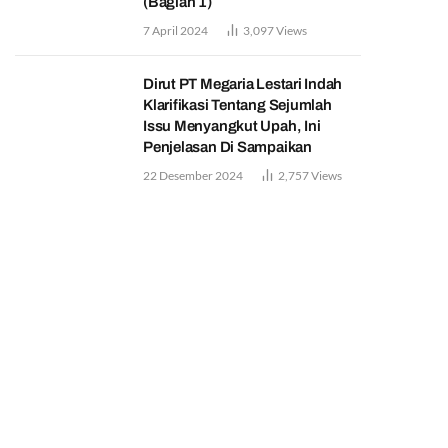
(Bagian 1)
7 April 2024
3,097
Views
Dirut PT Megaria Lestari Indah
Klarifikasi Tentang Sejumlah
Issu Menyangkut Upah, Ini
Penjelasan Di Sampaikan
22 Desember 2024
2,757
Views