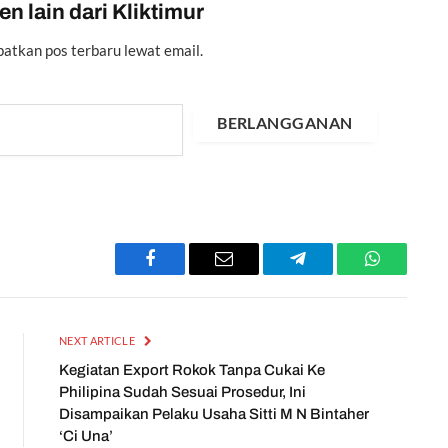
n lain dari Kliktimur
atkan pos terbaru lewat email.
BERLANGGANAN
Facebook
Email
Telegram
WhatsApp
NEXT ARTICLE
Kegiatan Export Rokok Tanpa Cukai Ke
Philipina Sudah Sesuai Prosedur, Ini
Disampaikan Pelaku Usaha Sitti M N Bintaher
‘Ci Una’