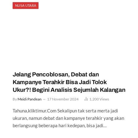
NUSA UTARA
Jelang Pencoblosan, Debat dan
Kampanye Terahkir Bisa Jadi Tolok
Ukur?! Begini Analisis Sejumlah Kalangan
By
Meidi Pandean
17 November 2024
1,200
Views
Tahuna,kliktimur.Com Sekalipun tak serta merta jadi
ukuran, namun debat dan kampanye terahkir yang akan
berlangsung beberapa hari kedepan, bisa jadi…