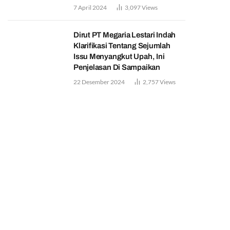
7 April 2024
3,097
Views
Dirut PT Megaria Lestari Indah
Klarifikasi Tentang Sejumlah
Issu Menyangkut Upah, Ini
Penjelasan Di Sampaikan
22 Desember 2024
2,757
Views