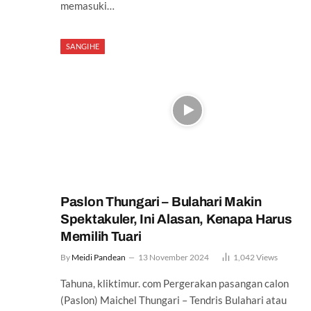
memasuki…
SANGIHE
Paslon Thungari – Bulahari Makin
Spektakuler, Ini Alasan, Kenapa Harus
Memilih Tuari
By
Meidi Pandean
13 November 2024
1,042
Views
Tahuna, kliktimur. com Pergerakan pasangan calon
(Paslon) Maichel Thungari – Tendris Bulahari atau