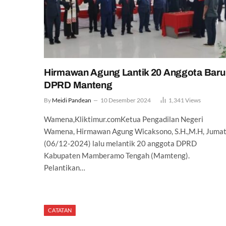
Hirmawan Agung Lantik 20 Anggota Baru
DPRD Manteng
By
Meidi Pandean
10 Desember 2024
1,341
Views
Wamena,Kliktimur.comKetua Pengadilan Negeri
Wamena, Hirmawan Agung Wicaksono, S.H.,M.H, Juma
(06/12-2024) lalu melantik 20 anggota DPRD
Kabupaten Mamberamo Tengah (Mamteng).
Pelantikan…
CATATAN