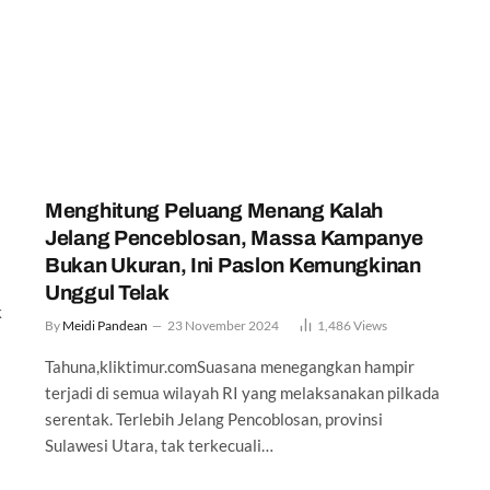
Menghitung Peluang Menang Kalah
Jelang Penceblosan, Massa Kampanye
Bukan Ukuran, Ini Paslon Kemungkinan
Unggul Telak
k
By
Meidi Pandean
23 November 2024
1,486
Views
Tahuna,kliktimur.comSuasana menegangkan hampir
terjadi di semua wilayah RI yang melaksanakan pilkada
serentak. Terlebih Jelang Pencoblosan, provinsi
Sulawesi Utara, tak terkecuali…