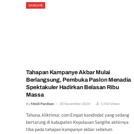
SANGIHE
Tahapan Kampanye Akbar Mulai
Berlangsung, Pembuka Paslon Menadia
Spektakuler Hadirkan Belasan Ribu
Massa
By
Meidi Pandean
20 November 2024
1,043
Views
Tahuna, kliktimur. com Empat kandindat yang sedang
bertarung di kabupaten Kepulauan Sangihe akhirnya
tiba pada tahapan kampanye akbar sebelum