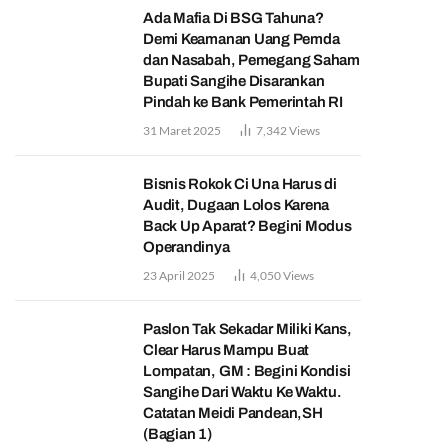
Ada Mafia Di BSG Tahuna?
Demi Keamanan Uang Pemda
dan Nasabah, Pemegang Saham
Bupati Sangihe Disarankan
Pindah ke Bank Pemerintah RI
31 Maret 2025
7,342
Views
Bisnis Rokok Ci Una Harus di
Audit, Dugaan Lolos Karena
Back Up Aparat? Begini Modus
Operandinya
23 April 2025
4,050
Views
Paslon Tak Sekadar Miliki Kans,
Clear Harus Mampu Buat
Lompatan, GM : Begini Kondisi
Sangihe Dari Waktu Ke Waktu.
Catatan Meidi Pandean,SH
(Bagian 1)