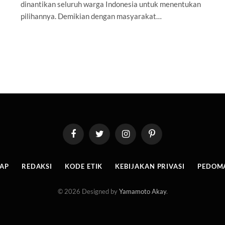
dinantikan seluruh warga Indonesia untuk menentukan
pilihannya. Demikian dengan masyarakat…
Facebook
Twitter
Instagram
Pinterest
MAP
REDAKSI
KODE ETIK
KEBIJAKAN PRIVASI
PEDOMA
© 2026 Designed by
Yamamoto Akay
.