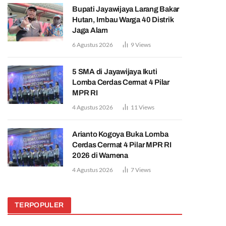
Bupati Jayawijaya Larang Bakar
Hutan, Imbau Warga 40 Distrik
Jaga Alam
6 Agustus 2026
9
Views
5 SMA di Jayawijaya Ikuti
Lomba Cerdas Cermat 4 Pilar
MPR RI
4 Agustus 2026
11
Views
Arianto Kogoya Buka Lomba
Cerdas Cermat 4 Pilar MPR RI
2026 di Wamena
4 Agustus 2026
7
Views
TERPOPULER