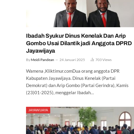
Ibadah Syukur Dinus Kenelak Dan Arip
Gombo Usai Dilantik jadi Anggota DPRD
Jayawijaya
By
Meidi Pandean
24 Januari 2025
703
Views
Wamena ,Kliktimur.comDua orang anggota DPR
Kabupaten Jayawijaya. Dinus Kenelak (Partai
Demokrat) dan Arip Gombo (Partai Gerindra), Kamis
(23)01-2025), menggelar Ibadah…
JAYAWIJAYA