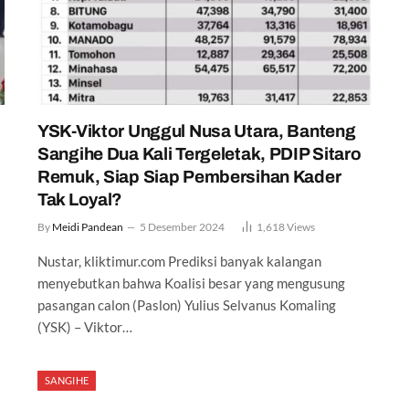
YSK-Viktor Unggul Nusa Utara, Banteng
Sangihe Dua Kali Tergeletak, PDIP Sitaro
Remuk, Siap Siap Pembersihan Kader
Tak Loyal?
By
Meidi Pandean
5 Desember 2024
1,618
Views
t
Nustar, kliktimur.com Prediksi banyak kalangan
menyebutkan bahwa Koalisi besar yang mengusung
pasangan calon (Paslon) Yulius Selvanus Komaling
(YSK) – Viktor…
SANGIHE