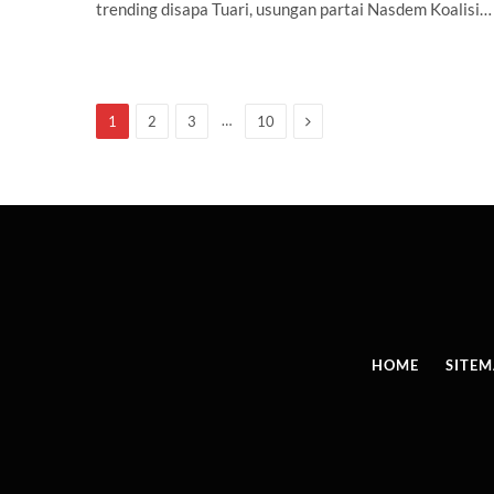
trending disapa Tuari, usungan partai Nasdem Koalisi…
Next
…
1
2
3
10
HOME
SITE