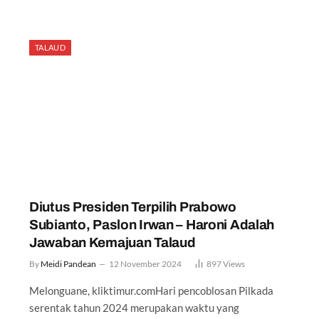
TALAUD
Diutus Presiden Terpilih Prabowo
Subianto, Paslon Irwan – Haroni Adalah
Jawaban Kemajuan Talaud
By
Meidi Pandean
12 November 2024
897
Views
Melonguane, kliktimur.comHari pencoblosan Pilkada
serentak tahun 2024 merupakan waktu yang