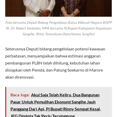
Foto bersama Deputi Bidang Pengelolaan Batas Wilayah Negara BNPP
RI, Dr. Robert Simbolon, MPA bersama Pj Bupati Kabupaten Kepulauan
Sangihe, Rinny Tamuntuan.(foto:Humas Sangihe)
Seterusnya Deputi bidang pengelolaan potensi kawasan
perbatasan, menyampaikan bahwa estimasi anggaran
pembangunan PLBN telah dihitung, kebutuhan lahan
disiapkan oleh Pemda, dan Patung Soekarno di Marore
akan direnovasi.
Baca Juga:
Akui Saja Telah Keliru, Dua Bangunan
Pasar Untuk Pemulihan Ekonomi Sangihe Jauh
Panggang Dari Api, Pj Bupati Rinny Sempat Kesal,
JEG Diminta Tak Perlu Tersinggung