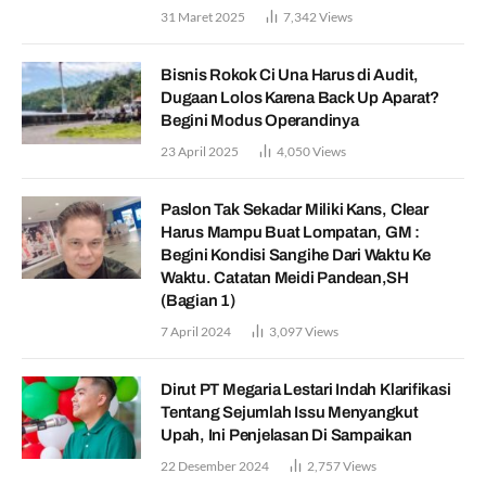
31 Maret 2025
7,342
Views
Bisnis Rokok Ci Una Harus di Audit,
Dugaan Lolos Karena Back Up Aparat?
Begini Modus Operandinya
23 April 2025
4,050
Views
Paslon Tak Sekadar Miliki Kans, Clear
Harus Mampu Buat Lompatan, GM :
Begini Kondisi Sangihe Dari Waktu Ke
Waktu. Catatan Meidi Pandean,SH
(Bagian 1)
7 April 2024
3,097
Views
Dirut PT Megaria Lestari Indah Klarifikasi
Tentang Sejumlah Issu Menyangkut
Upah, Ini Penjelasan Di Sampaikan
22 Desember 2024
2,757
Views