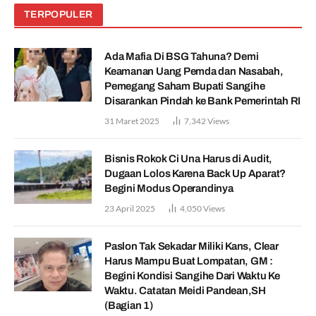
TERPOPULER
Ada Mafia Di BSG Tahuna? Demi
Keamanan Uang Pemda dan Nasabah,
Pemegang Saham Bupati Sangihe
Disarankan Pindah ke Bank Pemerintah RI
31 Maret 2025
7,342
Views
Bisnis Rokok Ci Una Harus di Audit,
Dugaan Lolos Karena Back Up Aparat?
Begini Modus Operandinya
23 April 2025
4,050
Views
Paslon Tak Sekadar Miliki Kans, Clear
Harus Mampu Buat Lompatan, GM :
Begini Kondisi Sangihe Dari Waktu Ke
Waktu. Catatan Meidi Pandean,SH
(Bagian 1)