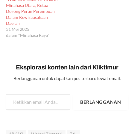
Minahasa Utara, Ketua
Dorong Peran Perempuan
Dalam Kewirausahaan
Daerah
31 Mei 2025
dalam "Minahasa Raya"
Eksplorasi konten lain dari Kliktimur
Berlangganan untuk dapatkan pos terbaru lewat email.
Ketikkan email Anda...
BERLANGGANAN
APKASI
Michael Thungari
TNI