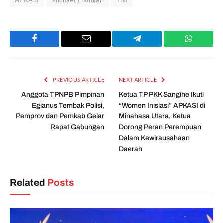
Facebook
Email
Telegram
WhatsAp
PREVIOUS ARTICLE
NEXT ARTICLE
Anggota TPNPB Pimpinan
Ketua TP PKK Sangihe Ikuti
Egianus Tembak Polisi,
“Women Inisiasi” APKASI di
Pemprov dan Pemkab Gelar
Minahasa Utara, Ketua
Rapat Gabungan
Dorong Peran Perempuan
Dalam Kewirausahaan
Daerah
Related
Posts