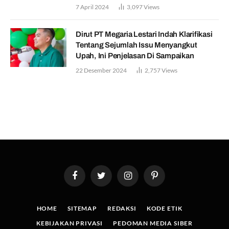
7 April 2024
3,097
Views
Dirut PT Megaria Lestari Indah Klarifikasi
Tentang Sejumlah Issu Menyangkut
Upah, Ini Penjelasan Di Sampaikan
22 Desember 2024
2,757
Views
Facebook
Twitter
Instagram
Pinterest
HOME
SITEMAP
REDAKSI
KODE ETIK
KEBIJAKAN PRIVASI
PEDOMAN MEDIA SIBER