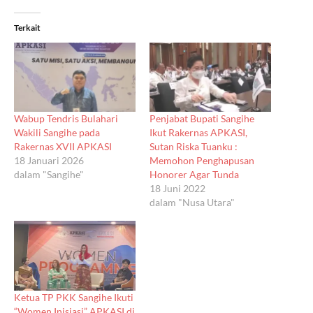
Terkait
Wabup Tendris Bulahari
Penjabat Bupati Sangihe
Wakili Sangihe pada
Ikut Rakernas APKASI,
Rakernas XVII APKASI
Sutan Riska Tuanku :
18 Januari 2026
Memohon Penghapusan
dalam "Sangihe"
Honorer Agar Tunda
18 Juni 2022
dalam "Nusa Utara"
Ketua TP PKK Sangihe Ikuti
“Women Inisiasi” APKASI di