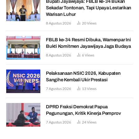
Bupati Jayawijaya: FBLB ke-34 Bukan
Sekadar Tontonan, Tapi Upaya Lestarikan
Warisan Luhur
8 Agustus 2026
20
Views
FBLB ke-34 Resmi Dibuka, Wamenpar Ini
Bukti Komitmen Jayawijaya Jaga Budaya
8 Agustus 2026
6
Views
Pelaksanaan NSIC 2026, Kabupaten
Sangihe Kembali Ukir Prestasi
7 Agustus 2026
13
Views
DPRD Fraksi Demokrat Papua
Pegunungan, Kritik Kinerja Pemprov
7 Agustus 2026
24
Views