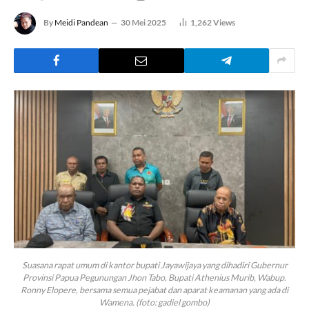
By
Meidi Pandean
30 Mei 2025
1,262
Views
Suasana rapat umum di kantor bupati Jayawijaya yang dihadiri Gubernur
Provinsi Papua Pegunungan Jhon Tabo, Bupati Athenius Murib, Wabup.
Ronny Elopere, bersama semua pejabat dan aparat keamanan yang ada di
Wamena. (foto: gadiel gombo)