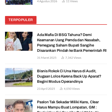
4 Agustus 2026
11
Views
TERPOPULER
Ada Mafia Di BSG Tahuna? Demi
Keamanan Uang Pemda dan Nasabah,
Pemegang Saham Bupati Sangihe
Disarankan Pindah ke Bank Pemerintah RI
31 Maret 2025
7,342
Views
Bisnis Rokok Ci Una Harus di Audit,
Dugaan Lolos Karena Back Up Aparat?
Begini Modus Operandinya
23 April 2025
4,050
Views
Paslon Tak Sekadar Miliki Kans, Clear
Harus Mampu Buat Lompatan, GM :