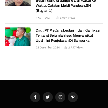
Begini Kondisi Sangihe Dari Waktu Ke
Waktu. Catatan Meidi Pandean,SH
(Bagian 1)
7 April 2024
3,097
Views
Dirut PT Megaria Lestari Indah Klarifikasi
Tentang Sejumlah Issu Menyangkut
Upah, Ini Penjelasan Di Sampaikan
22 Desember 2024
2,757
Views
Facebook
Twitter
Instagram
Pinterest