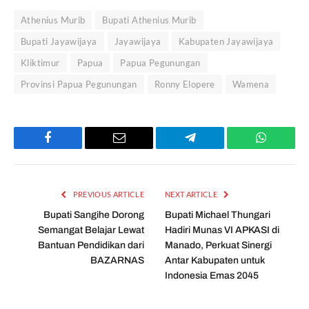
Athenius Murib
Bupati Athenius Murib
Bupati Jayawijaya
Jayawijaya
Kabupaten Jayawijaya
Kliktimur
Papua
Papua Pegunungan
Provinsi Papua Pegunungan
Ronny Elopere
Wamena
Facebook
Email
Telegram
WhatsAp
PREVIOUS ARTICLE
NEXT ARTICLE
Bupati Sangihe Dorong
Bupati Michael Thungari
Semangat Belajar Lewat
Hadiri Munas VI APKASI di
Bantuan Pendidikan dari
Manado, Perkuat Sinergi
BAZARNAS
Antar Kabupaten untuk
Indonesia Emas 2045