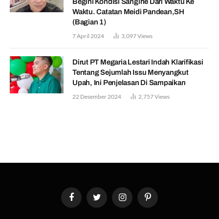
Begini Kondisi Sangihe Dari Waktu Ke
Waktu. Catatan Meidi Pandean,SH
(Bagian 1)
7 April 2024
3,097
Views
Dirut PT Megaria Lestari Indah Klarifikasi
Tentang Sejumlah Issu Menyangkut
Upah, Ini Penjelasan Di Sampaikan
22 Desember 2024
2,757
Views
Facebook
Twitter
Instagram
Pinterest