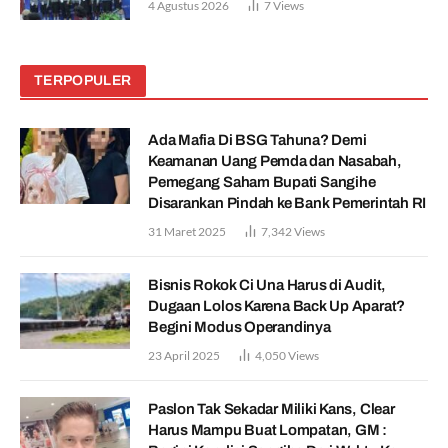
4 Agustus 2026
7
Views
TERPOPULER
Ada Mafia Di BSG Tahuna? Demi
Keamanan Uang Pemda dan Nasabah,
Pemegang Saham Bupati Sangihe
Disarankan Pindah ke Bank Pemerintah RI
31 Maret 2025
7,342
Views
Bisnis Rokok Ci Una Harus di Audit,
Dugaan Lolos Karena Back Up Aparat?
Begini Modus Operandinya
23 April 2025
4,050
Views
Paslon Tak Sekadar Miliki Kans, Clear
Harus Mampu Buat Lompatan, GM :