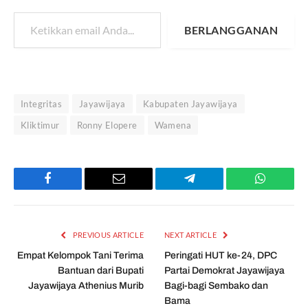
Ketikkan email Anda...
BERLANGGANAN
Integritas
Jayawijaya
Kabupaten Jayawijaya
Kliktimur
Ronny Elopere
Wamena
Facebook
Email
Telegram
WhatsAp
PREVIOUS ARTICLE
NEXT ARTICLE
Empat Kelompok Tani Terima
Peringati HUT ke-24, DPC
Bantuan dari Bupati
Partai Demokrat Jayawijaya
Jayawijaya Athenius Murib
Bagi-bagi Sembako dan
Bama