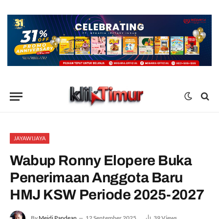
JAYAWIJAYA
Wabup Ronny Elopere Buka
Penerimaan Anggota Baru
HMJ KSW Periode 2025-2027
By
Meidi Pandean
12 September 2025
39
Views