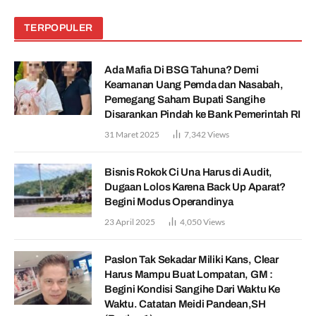
TERPOPULER
Ada Mafia Di BSG Tahuna? Demi
Keamanan Uang Pemda dan Nasabah,
Pemegang Saham Bupati Sangihe
Disarankan Pindah ke Bank Pemerintah RI
31 Maret 2025
7,342
Views
Bisnis Rokok Ci Una Harus di Audit,
Dugaan Lolos Karena Back Up Aparat?
Begini Modus Operandinya
23 April 2025
4,050
Views
Paslon Tak Sekadar Miliki Kans, Clear
Harus Mampu Buat Lompatan, GM :
Begini Kondisi Sangihe Dari Waktu Ke
Waktu. Catatan Meidi Pandean,SH