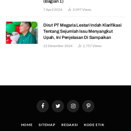
(Bagian 1)
7 April 2024
3,097
Views
Dirut PT Megaria Lestari Indah Klarifikasi
Tentang Sejumlah Issu Menyangkut
Upah, Ini Penjelasan Di Sampaikan
22 Desember 2024
2,757
Views
Facebook
Twitter
Instagram
Pinterest
HOME
SITEMAP
REDAKSI
KODE ETIK