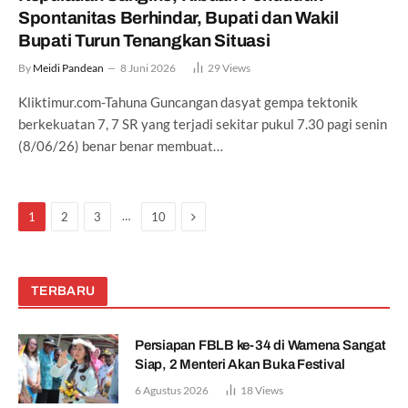
Spontanitas Berhindar, Bupati dan Wakil
Bupati Turun Tenangkan Situasi
By
Meidi Pandean
8 Juni 2026
29
Views
Kliktimur.com-Tahuna Guncangan dasyat gempa tektonik
berkekuatan 7, 7 SR yang terjadi sekitar pukul 7.30 pagi senin
(8/06/26) benar benar membuat…
Next
…
1
2
3
10
TERBARU
Persiapan FBLB ke-34 di Wamena Sangat
Siap, 2 Menteri Akan Buka Festival
6 Agustus 2026
18
Views