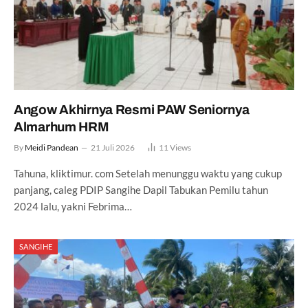
Angow Akhirnya Resmi PAW Seniornya
Almarhum HRM
By
Meidi Pandean
21 Juli 2026
11
Views
Tahuna, kliktimur. com Setelah menunggu waktu yang cukup
panjang, caleg PDIP Sangihe Dapil Tabukan Pemilu tahun
2024 lalu, yakni Febrima…
SANGIHE