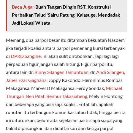
Baca Juga:
Buah Tangan Dingin RST, Konstruksi
Perbaikan Talud 'Salru Patung' Kalasuge, Mendadak
Jadi Lokasi Wisata
Memang, dua parpol besar itu ditambah kekuatan Nasdem
jika terjadi koalisi antara parpol pemenang kursi terbanyak
di
DPRD Sangihe
, ini akan sulit dirobohkan. Tapi lagi lagi
perpaduan figur jangan salah hitung. Figur parpol itu,
antara lain dr.
Rinny Silangen Tamuntuan
, dr.
Andi Silangen
,
Jabes Ezar Gaghana
, Joppy Kakondo, Heronimus Rompas
Makagansa, Marvel D Makagansa, Ferdy Sondak,
Michael
Thungari
,
Ben Pilat
,
Benhur Takasiaheng
, Melvin Hontong
dan beberapa yang bisa saja koalisi. Entahlah, apakah
runutan itu terbangun komunikasi atau tidak, hingga berita
ini diturunkan, belum ada kejelasan pasti siapa siapa yang
bakal dipasangkan dan didaftarkan dari ketiga parpol