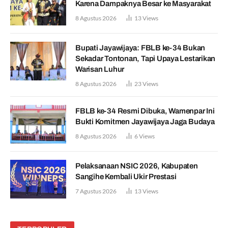
Karena Dampaknya Besar ke Masyarakat
8 Agustus 2026
13
Views
Bupati Jayawijaya: FBLB ke-34 Bukan
Sekadar Tontonan, Tapi Upaya Lestarikan
Warisan Luhur
8 Agustus 2026
23
Views
FBLB ke-34 Resmi Dibuka, Wamenpar Ini
Bukti Komitmen Jayawijaya Jaga Budaya
8 Agustus 2026
6
Views
Pelaksanaan NSIC 2026, Kabupaten
Sangihe Kembali Ukir Prestasi
7 Agustus 2026
13
Views