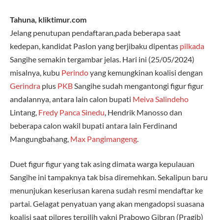
Tahuna, kliktimur.com
Jelang penutupan pendaftaran,pada beberapa saat
kedepan, kandidat Paslon yang berjibaku dipentas
pilkada
Sangihe semakin tergambar jelas. Hari ini (25/05/2024)
misalnya, kubu
Perindo
yang kemungkinan koalisi dengan
Gerindra
plus
PKB
Sangihe sudah mengantongi figur figur
andalannya, antara lain calon bupati
Meiva Salindeho
Lintang,
Fredy Panca Sinedu
, Hendrik Manosso dan
beberapa calon wakil bupati antara lain Ferdinand
Mangungbahang,
Max Pangimangeng
.
Duet figur figur yang tak asing dimata warga kepulauan
Sangihe ini tampaknya tak bisa diremehkan. Sekalipun baru
menunjukan keseriusan karena sudah resmi mendaftar ke
partai. Gelagat penyatuan yang akan mengadopsi suasana
koalisi saat pilpres terpilih yakni Prabowo Gibran (Pragib)