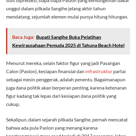
sulit diprediksi, siapa siapa Paslon yang kemungkinan bakal
unggul dalam pilkada Sangihe jelang akhir tahun
mendatang, sejumlah elemen mulai punya hitung hitungan.
Baca Juga:
Bupati Sangihe Buka Pelatihan
Kewirausahaan Pemuda 2025 di Tahuna Beach Hotel
Menurut mereka, selain faktor figur yang jadi Pasangan
Calon (Paslon), kesiapan finansial dan
infrastruktur
partai
sebagai mesin penggerak, adalah penentu. Bagaimanapun
juga dana politik akan berperan penting, karena ketenaran
figur kadang tak lepas dari kesiapan dana politik yang
cukup.
Sekalipun, dalam sejarah pilkada Sangihe, pernah mencatat
bahwa ada pula Paslon yang menang karena
kongkongnisasi grass road terjadi di 2017 pasangan Jabes