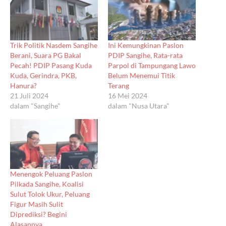
Trik Politik Nasdem Sangihe
Ini Kemungkinan Paslon
Berani, Suara PG Bakal
PDIP Sangihe, Rata-rata
Pecah! PDIP Pasang Kuda
Parpol di Tampungang Lawo
Kuda, Gerindra, PKB,
Belum Menemui Titik
Hanura?
Terang
21 Juli 2024
16 Mei 2024
dalam "Sangihe"
dalam "Nusa Utara"
Menengok Peluang Paslon
Pilkada Sangihe, Koalisi
Sulut Tolok Ukur, Peluang
Figur Masih Sulit
Diprediksi? Begini
Alasannya