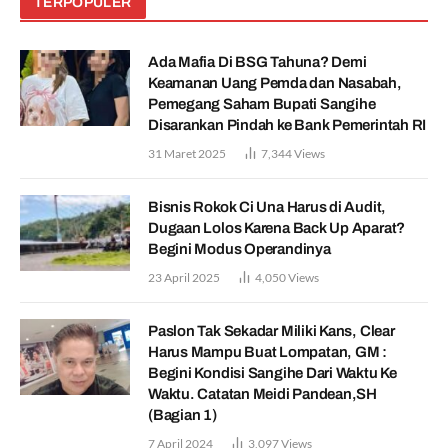
TERPOPULER
Ada Mafia Di BSG Tahuna? Demi
Keamanan Uang Pemda dan Nasabah,
Pemegang Saham Bupati Sangihe
Disarankan Pindah ke Bank Pemerintah RI
31 Maret 2025
7,344
Views
Bisnis Rokok Ci Una Harus di Audit,
Dugaan Lolos Karena Back Up Aparat?
Begini Modus Operandinya
23 April 2025
4,050
Views
Paslon Tak Sekadar Miliki Kans, Clear
Harus Mampu Buat Lompatan, GM :
Begini Kondisi Sangihe Dari Waktu Ke
Waktu. Catatan Meidi Pandean,SH
(Bagian 1)
7 April 2024
3,097
Views