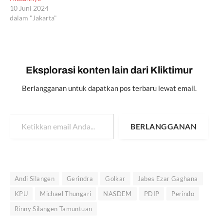
10 Juni 2024
dalam "Jakarta"
Eksplorasi konten lain dari Kliktimur
Berlangganan untuk dapatkan pos terbaru lewat email.
Ketikkan email Anda...
BERLANGGANAN
Andi Silangen
Gerindra
Golkar
Jabes Ezar Gaghana
KPU
Michael Thungari
NASDEM
PDIP
Perindo
Rinny Silangen Tamuntuan