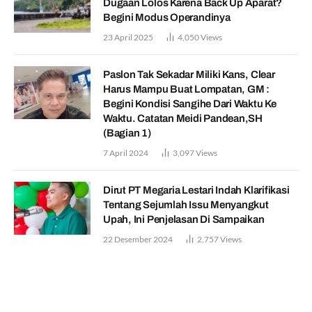
Dugaan Lolos Karena Back Up Aparat?
Begini Modus Operandinya
23 April 2025
4,050
Views
Paslon Tak Sekadar Miliki Kans, Clear
Harus Mampu Buat Lompatan, GM :
Begini Kondisi Sangihe Dari Waktu Ke
Waktu. Catatan Meidi Pandean,SH
(Bagian 1)
7 April 2024
3,097
Views
Dirut PT Megaria Lestari Indah Klarifikasi
Tentang Sejumlah Issu Menyangkut
Upah, Ini Penjelasan Di Sampaikan
22 Desember 2024
2,757
Views