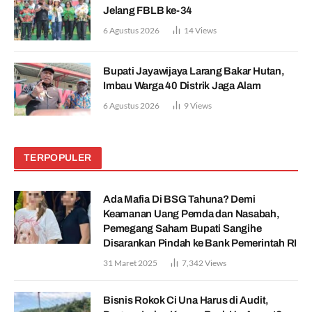
Jelang FBLB ke-34
6 Agustus 2026
14
Views
Bupati Jayawijaya Larang Bakar Hutan,
Imbau Warga 40 Distrik Jaga Alam
6 Agustus 2026
9
Views
TERPOPULER
Ada Mafia Di BSG Tahuna? Demi
Keamanan Uang Pemda dan Nasabah,
Pemegang Saham Bupati Sangihe
Disarankan Pindah ke Bank Pemerintah RI
31 Maret 2025
7,342
Views
Bisnis Rokok Ci Una Harus di Audit,