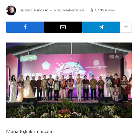
By
Meidi Pandean
6 September 2024
1,185
Views
Manado,kliktimur.com