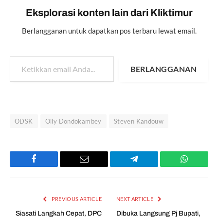
Eksplorasi konten lain dari Kliktimur
Berlangganan untuk dapatkan pos terbaru lewat email.
Ketikkan email Anda...
BERLANGGANAN
ODSK
Olly Dondokambey
Steven Kandouw
Facebook
Email
Telegram
WhatsAp
PREVIOUS ARTICLE
NEXT ARTICLE
Siasati Langkah Cepat, DPC
Dibuka Langsung Pj Bupati,