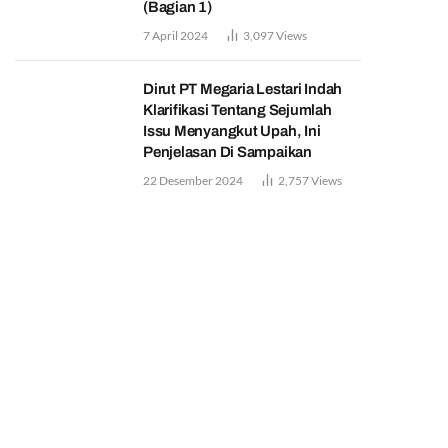
(Bagian 1)
7 April 2024
3,097
Views
Dirut PT Megaria Lestari Indah
Klarifikasi Tentang Sejumlah
Issu Menyangkut Upah, Ini
Penjelasan Di Sampaikan
22 Desember 2024
2,757
Views