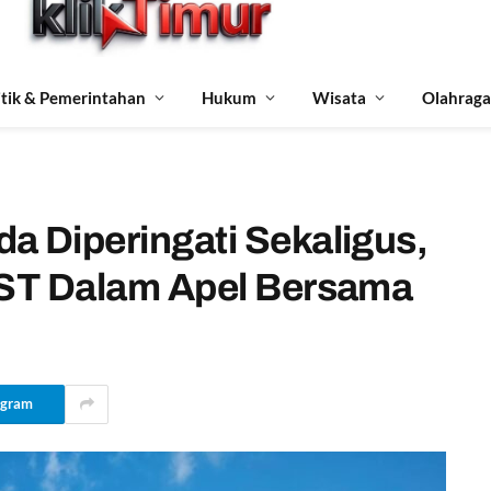
itik & Pemerintahan
Hukum
Wisata
Olahraga
a Diperingati Sekaligus,
RST Dalam Apel Bersama
egram