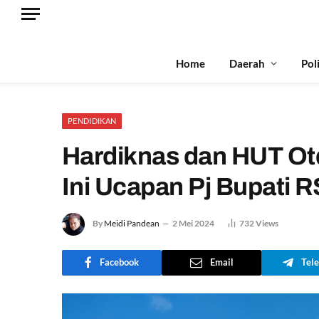
Home
Daerah
Pol
PENDIDIKAN
Hardiknas dan HUT Otd
Ini Ucapan Pj Bupati 
By
Meidi Pandean
2 Mei 2024
732
Views
Facebook
Email
Tel