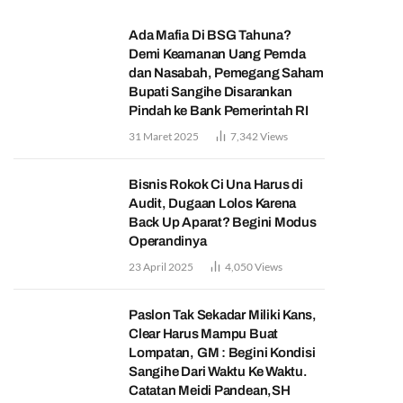
Ada Mafia Di BSG Tahuna?
Demi Keamanan Uang Pemda
dan Nasabah, Pemegang Saham
Bupati Sangihe Disarankan
Pindah ke Bank Pemerintah RI
31 Maret 2025
7,342
Views
Bisnis Rokok Ci Una Harus di
Audit, Dugaan Lolos Karena
Back Up Aparat? Begini Modus
Operandinya
23 April 2025
4,050
Views
Paslon Tak Sekadar Miliki Kans,
Clear Harus Mampu Buat
Lompatan, GM : Begini Kondisi
Sangihe Dari Waktu Ke Waktu.
Catatan Meidi Pandean,SH