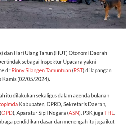
s) dan Hari Ulang Tahun (HUT) Otonomi Daerah
bertindak sebagai Inspektur Upacara yakni
he dr
Rinny Silangen Tamuntuan
(
RST
) di lapangan
e Kamis (02/05/2024).
 itu dilakukan sekaligus dalam agenda bulanan
kopimda
Kabupaten, DPRD, Sekretaris Daerah,
(
OPD
), Aparatur Sipil Negara (
ASN
), P3K juga
THL
.
baga pendidikan dasar dan menengah itu juga ikut
.