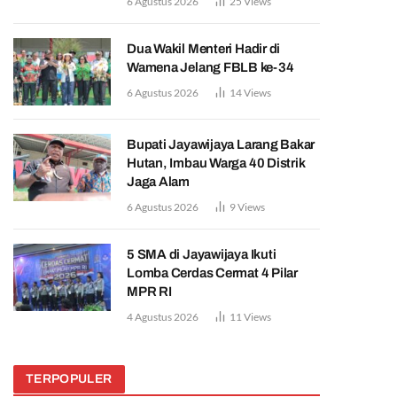
6 Agustus 2026
25
Views
Dua Wakil Menteri Hadir di
Wamena Jelang FBLB ke-34
6 Agustus 2026
14
Views
Bupati Jayawijaya Larang Bakar
Hutan, Imbau Warga 40 Distrik
Jaga Alam
6 Agustus 2026
9
Views
5 SMA di Jayawijaya Ikuti
Lomba Cerdas Cermat 4 Pilar
MPR RI
4 Agustus 2026
11
Views
TERPOPULER