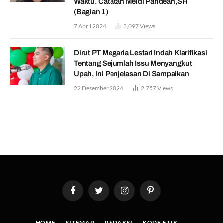
Waktu. Catatan Meidi Pandean,SH
(Bagian 1)
7 April 2024
3,097
Views
Dirut PT Megaria Lestari Indah Klarifikasi
Tentang Sejumlah Issu Menyangkut
Upah, Ini Penjelasan Di Sampaikan
22 Desember 2024
2,757
Views
Facebook
Twitter
Instagram
Pinterest
HOME
SITEMAP
REDAKSI
KODE ETIK