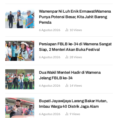
Wamenpar Ni Luh Enik ErmawatiWamena
Punya Potensi Besar, Kita Jahit Bareng
Pemda
6 Agustus 2026
10
Views
Persiapan FBLB ke-34 di Wamena Sangat
Siap, 2 Menteri Akan Buka Festival
6 Agustus 2026
28
Views
Dua Wakil Menteri Hadir di Wamena
Jelang FBLB ke-34
6 Agustus 2026
14
Views
Bupati Jayawijaya Larang Bakar Hutan,
Imbau Warga 40 Distrik Jaga Alam
6 Agustus 2026
9
Views