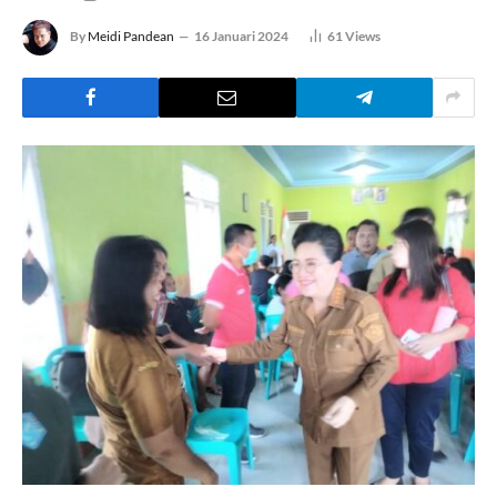
By
Meidi Pandean
16 Januari 2024
61
Views