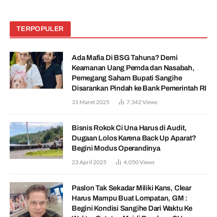
TERPOPULER
Ada Mafia Di BSG Tahuna? Demi
Keamanan Uang Pemda dan Nasabah,
Pemegang Saham Bupati Sangihe
Disarankan Pindah ke Bank Pemerintah RI
31 Maret 2025
7,342
Views
Bisnis Rokok Ci Una Harus di Audit,
Dugaan Lolos Karena Back Up Aparat?
Begini Modus Operandinya
23 April 2025
4,050
Views
Paslon Tak Sekadar Miliki Kans, Clear
Harus Mampu Buat Lompatan, GM :
Begini Kondisi Sangihe Dari Waktu Ke