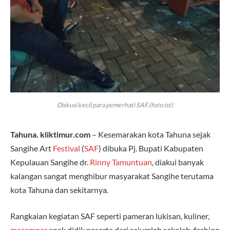
Diskusi kecil para pemerhati SAF.(foto:ist)
Tahuna. kliktimur.com
– Kesemarakan kota Tahuna sejak
Sangihe Art
Festival
(
SAF
) dibuka Pj. Bupati Kabupaten
Kepulauan Sangihe dr.
Rinny Tamuntuan
, diakui banyak
kalangan sangat menghibur masyarakat Sangihe terutama
kota Tahuna dan sekitarnya.
Rangkaian kegiatan SAF seperti pameran lukisan, kuliner,
masamper
anak didik peserta dari sejumlah sekolah, fashion