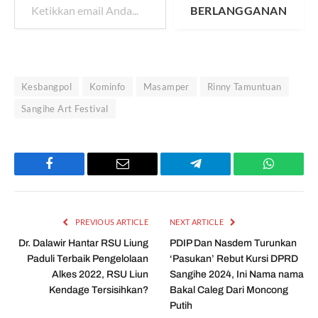
BERLANGGANAN
Kesbangpol
Kominfo
Masamper
Rinny Tamuntuan
Sangihe Art Festival
Facebook
Email
Telegram
WhatsAp
PREVIOUS ARTICLE
NEXT ARTICLE
Dr. Dalawir Hantar RSU Liung
PDIP Dan Nasdem Turunkan
Paduli Terbaik Pengelolaan
‘Pasukan’ Rebut Kursi DPRD
Alkes 2022, RSU Liun
Sangihe 2024, Ini Nama nama
Kendage Tersisihkan?
Bakal Caleg Dari Moncong
Putih