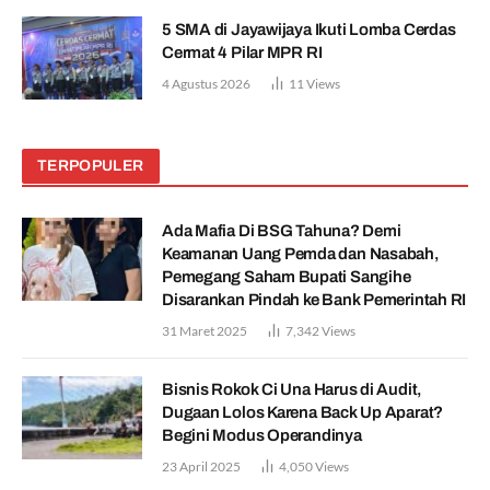
5 SMA di Jayawijaya Ikuti Lomba Cerdas
Cermat 4 Pilar MPR RI
4 Agustus 2026
11
Views
TERPOPULER
Ada Mafia Di BSG Tahuna? Demi
Keamanan Uang Pemda dan Nasabah,
Pemegang Saham Bupati Sangihe
Disarankan Pindah ke Bank Pemerintah RI
31 Maret 2025
7,342
Views
Bisnis Rokok Ci Una Harus di Audit,
Dugaan Lolos Karena Back Up Aparat?
Begini Modus Operandinya
23 April 2025
4,050
Views