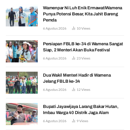
Wamenpar Ni Luh Enik ErmawatiWamena
Punya Potensi Besar, Kita Jahit Bareng
Pemda
6 Agustus 2026
10
Views
Persiapan FBLB ke-34 di Wamena Sangat
Siap, 2 Menteri Akan Buka Festival
6 Agustus 2026
23
Views
Dua Wakil Menteri Hadir di Wamena
Jelang FBLB ke-34
6 Agustus 2026
12
Views
Bupati Jayawijaya Larang Bakar Hutan,
Imbau Warga 40 Distrik Jaga Alam
6 Agustus 2026
9
Views