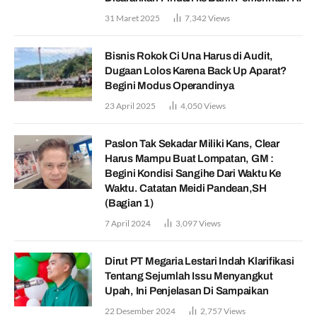
31 Maret 2025
7,342
Views
Bisnis Rokok Ci Una Harus di Audit,
Dugaan Lolos Karena Back Up Aparat?
Begini Modus Operandinya
23 April 2025
4,050
Views
Paslon Tak Sekadar Miliki Kans, Clear
Harus Mampu Buat Lompatan, GM :
Begini Kondisi Sangihe Dari Waktu Ke
Waktu. Catatan Meidi Pandean,SH
(Bagian 1)
7 April 2024
3,097
Views
Dirut PT Megaria Lestari Indah Klarifikasi
Tentang Sejumlah Issu Menyangkut
Upah, Ini Penjelasan Di Sampaikan
22 Desember 2024
2,757
Views