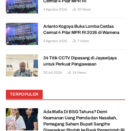
Cermat 4 Pilar MPR RI
4 Agustus 2026
10
Views
Arianto Kogoya Buka Lomba Cerdas
Cermat 4 Pilar MPR RI 2026 di Wamena
4 Agustus 2026
7
Views
34 Titik CCTV Dipasang di Jayawijaya
untuk Perkuat Pengawasan
30 Juli 2026
14
Views
TERPOPULER
Ada Mafia Di BSG Tahuna? Demi
Keamanan Uang Pemda dan Nasabah,
Pemegang Saham Bupati Sangihe
Disarankan Pindah ke Bank Pemerintah RI