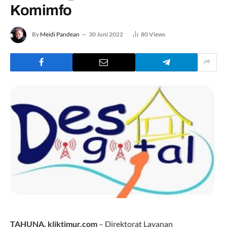
Komimfo
By
Meidi Pandean
30 Juni 2022
80
Views
TAHUNA,
kliktimur.com
– Direktorat Layanan