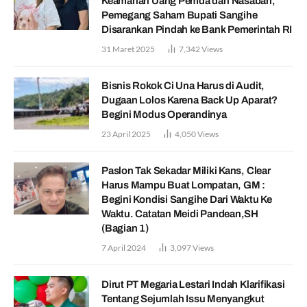
Keamanan Uang Pemda dan Nasabah,
Pemegang Saham Bupati Sangihe
Disarankan Pindah ke Bank Pemerintah RI
31 Maret 2025
7,342
Views
Bisnis Rokok Ci Una Harus di Audit,
Dugaan Lolos Karena Back Up Aparat?
Begini Modus Operandinya
23 April 2025
4,050
Views
Paslon Tak Sekadar Miliki Kans, Clear
Harus Mampu Buat Lompatan, GM :
Begini Kondisi Sangihe Dari Waktu Ke
Waktu. Catatan Meidi Pandean,SH
(Bagian 1)
7 April 2024
3,097
Views
Dirut PT Megaria Lestari Indah Klarifikasi
Tentang Sejumlah Issu Menyangkut