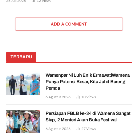
26 Juli 2026
12
Views
ADD A COMMENT
TERBARU
Wamenpar Ni Luh Enik ErmawatiWamena
Punya Potensi Besar, Kita Jahit Bareng
Pemda
6 Agustus 2026
10
Views
Persiapan FBLB ke-34 di Wamena Sangat
Siap, 2 Menteri Akan Buka Festival
6 Agustus 2026
27
Views