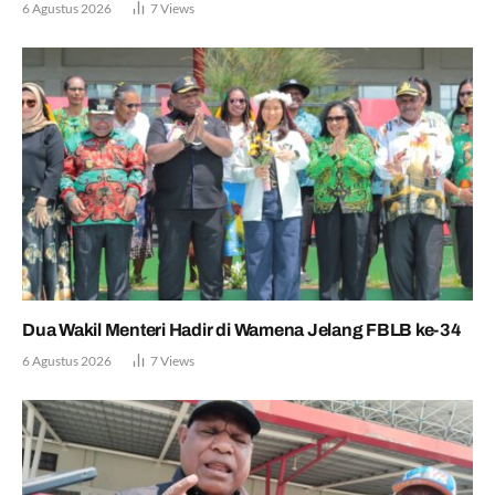
6 Agustus 2026
7
Views
Dua Wakil Menteri Hadir di Wamena Jelang FBLB ke-34
6 Agustus 2026
7
Views