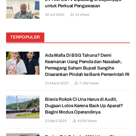
untuk Perkuat Pengawasan
30 Juli 2026
14
Views
TERPOPULER
Ada Mafia Di BSG Tahuna? Demi
Keamanan Uang Pemda dan Nasabah,
Pemegang Saham Bupati Sangihe
Disarankan Pindah ke Bank Pemerintah RI
31 Maret 2025
7,342
Views
Bisnis Rokok Ci Una Harus di Audit,
Dugaan Lolos Karena Back Up Aparat?
Begini Modus Operandinya
23 April 2025
4,050
Views