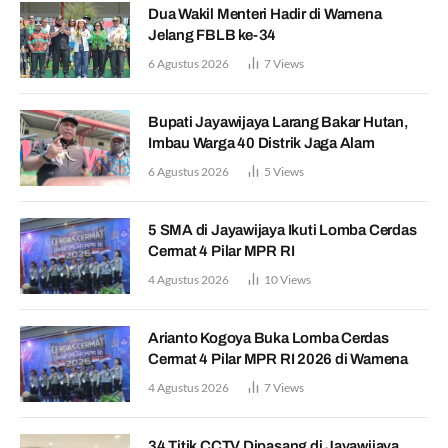
Dua Wakil Menteri Hadir di Wamena
Jelang FBLB ke-34
6 Agustus 2026
7
Views
Bupati Jayawijaya Larang Bakar Hutan,
Imbau Warga 40 Distrik Jaga Alam
6 Agustus 2026
5
Views
5 SMA di Jayawijaya Ikuti Lomba Cerdas
Cermat 4 Pilar MPR RI
4 Agustus 2026
10
Views
Arianto Kogoya Buka Lomba Cerdas
Cermat 4 Pilar MPR RI 2026 di Wamena
4 Agustus 2026
7
Views
34 Titik CCTV Dipasang di Jayawijaya