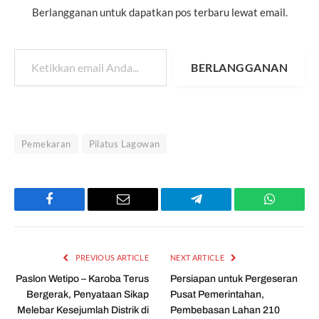
Berlangganan untuk dapatkan pos terbaru lewat email.
Ketikkan email Anda...
BERLANGGANAN
Pemekaran
Pilatus Lagowan
Facebook
Email
Telegram
WhatsAp
PREVIOUS ARTICLE
NEXT ARTICLE
Paslon Wetipo – Karoba Terus
Persiapan untuk Pergeseran
Bergerak, Penyataan Sikap
Pusat Pemerintahan,
Melebar Kesejumlah Distrik di
Pembebasan Lahan 210