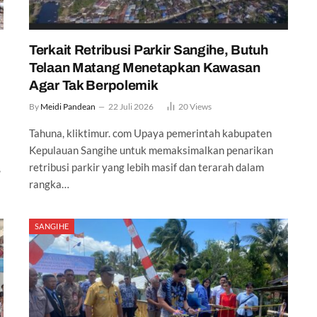
Terkait Retribusi Parkir Sangihe, Butuh
Telaan Matang Menetapkan Kawasan
Agar Tak Berpolemik
By
Meidi Pandean
22 Juli 2026
20
Views
Tahuna, kliktimur. com Upaya pemerintah kabupaten
Kepulauan Sangihe untuk memaksimalkan penarikan
retribusi parkir yang lebih masif dan terarah dalam
,
rangka…
SANGIHE