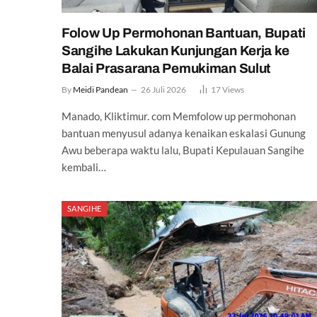
Folow Up Permohonan Bantuan, Bupati
Sangihe Lakukan Kunjungan Kerja ke
Balai Prasarana Pemukiman Sulut
By
Meidi Pandean
26 Juli 2026
17
Views
Manado, Kliktimur. com Memfolow up permohonan
bantuan menyusul adanya kenaikan eskalasi Gunung
Awu beberapa waktu lalu, Bupati Kepulauan Sangihe
kembali…
SANGIHE