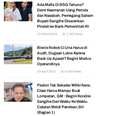
Ada Mafia Di BSG Tahuna?
Demi Keamanan Uang Pemda
dan Nasabah, Pemegang Saham
Bupati Sangihe Disarankan
Pindah ke Bank Pemerintah RI
31 Maret 2025
7,342
Views
Bisnis Rokok Ci Una Harus di
Audit, Dugaan Lolos Karena
Back Up Aparat? Begini Modus
Operandinya
23 April 2025
4,050
Views
Paslon Tak Sekadar Miliki Kans,
Clear Harus Mampu Buat
Lompatan, GM : Begini Kondisi
Sangihe Dari Waktu Ke Waktu.
Catatan Meidi Pandean,SH
(Bagian 1)