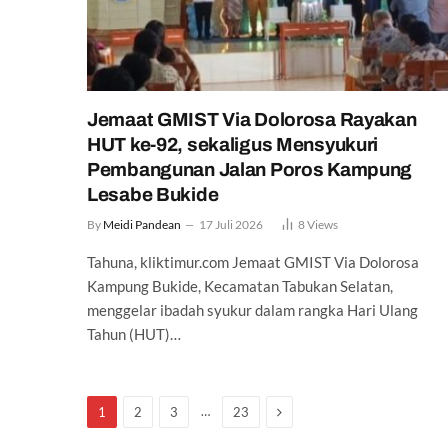
Jemaat GMIST Via Dolorosa Rayakan
HUT ke-92, sekaligus Mensyukuri
Pembangunan Jalan Poros Kampung
Lesabe Bukide
By
Meidi Pandean
17 Juli 2026
8
Views
Tahuna, kliktimur.com Jemaat GMIST Via Dolorosa
Kampung Bukide, Kecamatan Tabukan Selatan,
menggelar ibadah syukur dalam rangka Hari Ulang
Tahun (HUT)…
Next
…
1
2
3
23