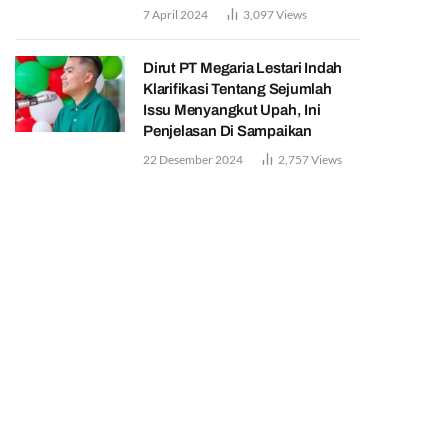
7 April 2024
3,097
Views
Dirut PT Megaria Lestari Indah
Klarifikasi Tentang Sejumlah
Issu Menyangkut Upah, Ini
Penjelasan Di Sampaikan
22 Desember 2024
2,757
Views