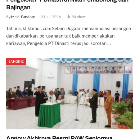
Bajingan
By
Meidi Pandean
21 Juli 2026
90
Views
Tahuna, kliktimur. com Selain Dugaan memanipulasi pesangon
dan dikabarkan, perusahaan tak baik memperlakukan
kariawan, Pengelola PT Dinasti terus jadi sorotan.…
SANGIHE
Angow Akhirnya Resmi PAW Seniornya