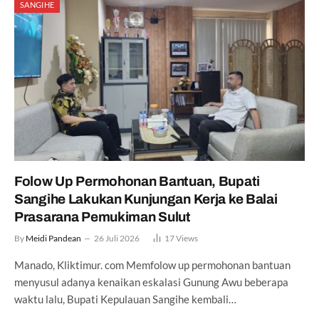
SANGIHE
Folow Up Permohonan Bantuan, Bupati
Sangihe Lakukan Kunjungan Kerja ke Balai
Prasarana Pemukiman Sulut
By
Meidi Pandean
26 Juli 2026
17
Views
Manado, Kliktimur. com Memfolow up permohonan bantuan
menyusul adanya kenaikan eskalasi Gunung Awu beberapa
waktu lalu, Bupati Kepulauan Sangihe kembali…