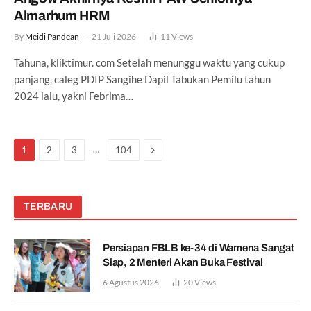
Almarhum HRM
By
Meidi Pandean
21 Juli 2026
11
Views
Tahuna, kliktimur. com Setelah menunggu waktu yang cukup
panjang, caleg PDIP Sangihe Dapil Tabukan Pemilu tahun
2024 lalu, yakni Febrima…
Next
…
1
2
3
104
TERBARU
Persiapan FBLB ke-34 di Wamena Sangat
Siap, 2 Menteri Akan Buka Festival
6 Agustus 2026
20
Views