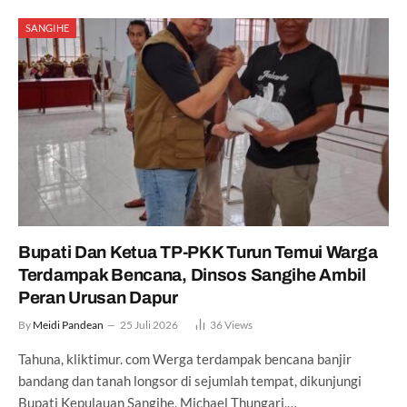
SANGIHE
Bupati Dan Ketua TP-PKK Turun Temui Warga
Terdampak Bencana, Dinsos Sangihe Ambil
Peran Urusan Dapur
By
Meidi Pandean
25 Juli 2026
36
Views
Tahuna, kliktimur. com Werga terdampak bencana banjir
bandang dan tanah longsor di sejumlah tempat, dikunjungi
Bupati Kepulauan Sangihe, Michael Thungari,…