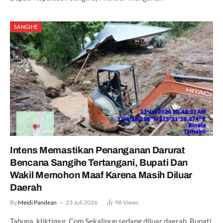
SANGIHE
Intens Memastikan Penanganan Darurat
Bencana Sangihe Tertangani, Bupati Dan
Wakil Memohon Maaf Karena Masih Diluar
Daerah
By
Meidi Pandean
23 Juli 2026
98
Views
Tahuna, kliktimur. Com Sekalipun sedang diluar daerah, Bupati