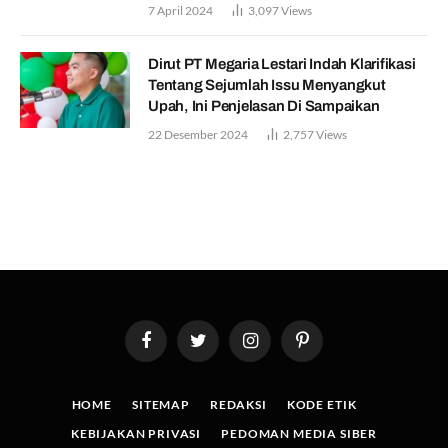
7 April 2024
3,097
Views
Dirut PT Megaria Lestari Indah Klarifikasi
Tentang Sejumlah Issu Menyangkut
Upah, Ini Penjelasan Di Sampaikan
22 Desember 2024
2,757
Views
Facebook
Twitter
Instagram
Pinterest
HOME
SITEMAP
REDAKSI
KODE ETIK
KEBIJAKAN PRIVASI
PEDOMAN MEDIA SIBER