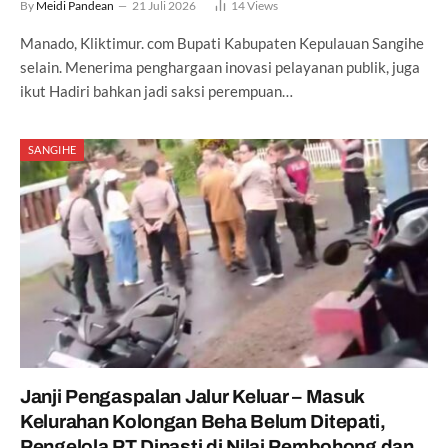
By
Meidi Pandean
21 Juli 2026
14
Views
Manado, Kliktimur. com Bupati Kabupaten Kepulauan Sangihe
selain. Menerima penghargaan inovasi pelayanan publik, juga
ikut Hadiri bahkan jadi saksi perempuan…
SANGIHE
Janji Pengaspalan Jalur Keluar – Masuk
Kelurahan Kolongan Beha Belum Ditepati,
Pengelola PT Dinasti di Nilai Pembohong dan