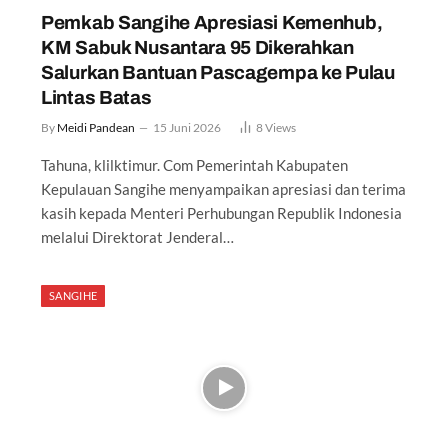
Pemkab Sangihe Apresiasi Kemenhub,
KM Sabuk Nusantara 95 Dikerahkan
Salurkan Bantuan Pascagempa ke Pulau
Lintas Batas
By
Meidi Pandean
15 Juni 2026
8
Views
Tahuna, klilktimur. Com Pemerintah Kabupaten
Kepulauan Sangihe menyampaikan apresiasi dan terima
kasih kepada Menteri Perhubungan Republik Indonesia
melalui Direktorat Jenderal…
SANGIHE