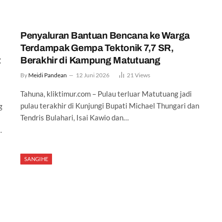
Penyaluran Bantuan Bencana ke Warga
Terdampak Gempa Tektonik 7,7 SR,
t
Berakhir di Kampung Matutuang
By
Meidi Pandean
12 Juni 2026
21
Views
Tahuna, kliktimur.com – Pulau terluar Matutuang jadi
pulau terakhir di Kunjungi Bupati Michael Thungari dan
g
Tendris Bulahari, Isai Kawio dan…
…
SANGIHE