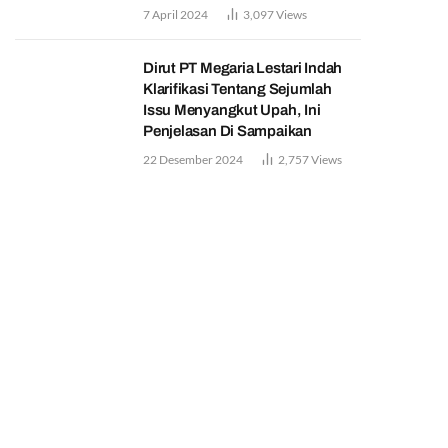
7 April 2024
3,097
Views
Dirut PT Megaria Lestari Indah
Klarifikasi Tentang Sejumlah
Issu Menyangkut Upah, Ini
Penjelasan Di Sampaikan
22 Desember 2024
2,757
Views