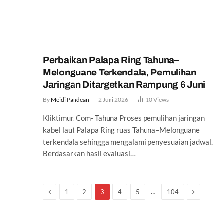
Perbaikan Palapa Ring Tahuna–
Melonguane Terkendala, Pemulihan
Jaringan Ditargetkan Rampung 6 Juni
By
Meidi Pandean
2 Juni 2026
10
Views
Kliktimur. Com- Tahuna Proses pemulihan jaringan
kabel laut Palapa Ring ruas Tahuna–Melonguane
terkendala sehingga mengalami penyesuaian jadwal.
Berdasarkan hasil evaluasi…
Previous
Next
…
1
2
3
4
5
104