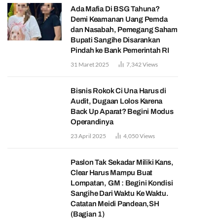
Ada Mafia Di BSG Tahuna?
Demi Keamanan Uang Pemda
dan Nasabah, Pemegang Saham
Bupati Sangihe Disarankan
Pindah ke Bank Pemerintah RI
31 Maret 2025
7,342
Views
Bisnis Rokok Ci Una Harus di
Audit, Dugaan Lolos Karena
Back Up Aparat? Begini Modus
Operandinya
23 April 2025
4,050
Views
Paslon Tak Sekadar Miliki Kans,
Clear Harus Mampu Buat
Lompatan, GM : Begini Kondisi
Sangihe Dari Waktu Ke Waktu.
Catatan Meidi Pandean,SH
(Bagian 1)