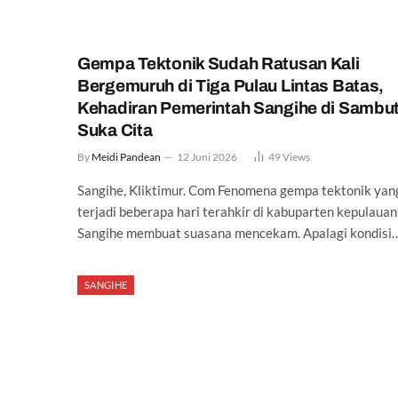
Gempa Tektonik Sudah Ratusan Kali
Bergemuruh di Tiga Pulau Lintas Batas,
Kehadiran Pemerintah Sangihe di Sambu
Suka Cita
By
Meidi Pandean
12 Juni 2026
49
Views
Sangihe, Kliktimur. Com Fenomena gempa tektonik yan
terjadi beberapa hari terahkir di kabuparten kepulauan
Sangihe membuat suasana mencekam. Apalagi kondisi
SANGIHE