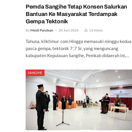
Pemda Sangihe Tetap Konsen Salurkan
Bantuan Ke Masyarakat Terdampak
Gempa Tektonik
By
Meidi Pandean
20 Juni 2026
13
Views
Tahuna, kliktimur. com Hingga memasuki minggu kedua
pasca gempa, tektonik 7′,7 Sr, yang menguncang
kabupaten Kepulauan Sangihe, Pemkab didaerah ini,…
SANGIHE