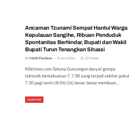
Ancaman Tzunami Sempat Hantui Warga
Kepulauan Sangihe, Ribuan Penduduk
Spontanitas Berhindar, Bupati dan Wakil
Bupati Turun Tenangkan Situasi
By
Meidi Pandean
8 Juni 2026
29
Views
Kliktimur.com-Tahuna Guncangan dasyat gempa
tektonik berkekuatan 7, 7 SR yang terjadi sekitar puku
7.30 pagi senin (8/06/26) benar benar membuat…
SANGIHE