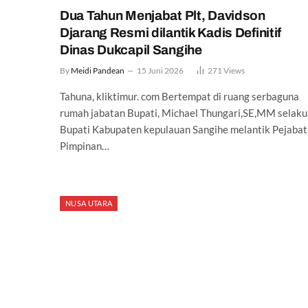
Dua Tahun Menjabat Plt, Davidson
Djarang Resmi dilantik Kadis Definitif
Dinas Dukcapil Sangihe
By
Meidi Pandean
15 Juni 2026
271
Views
Tahuna, kliktimur. com Bertempat di ruang serbaguna
rumah jabatan Bupati, Michael Thungari,SE,MM selaku
Bupati Kabupaten kepulauan Sangihe melantik Pejabat
Pimpinan…
NUSA UTARA