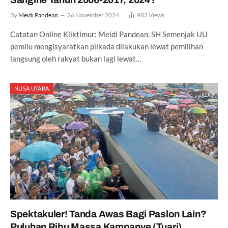
By
Meidi Pandean
26 November 2024
983
Views
Catatan Online Kliktimur: Meidi Pandean, SH Semenjak UU
pemilu mengisyaratkan pilkada dilakukan lewat pemilihan
langsung oleh rakyat bukan lagi lewat…
NUSA UTARA
Spektakuler! Tanda Awas Bagi Paslon Lain?
Puluhan Ribu Massa Kampanye (Tuari)