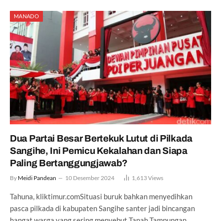
MANADO
Dua Partai Besar Bertekuk Lutut di Pilkada
Sangihe, Ini Pemicu Kekalahan dan Siapa
Paling Bertanggungjawab?
By
Meidi Pandean
10 Desember 2024
1,613
Views
Tahuna, kliktimur.comSituasi buruk bahkan menyedihkan
pasca pilkada di kabupaten Sangihe santer jadi bincangan
hangat warga yang sering menyebut Tanah Tampungan…