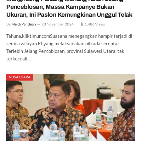
Penceblosan, Massa Kampanye Bukan
Ukuran, Ini Paslon Kemungkinan Unggul Telak
By
Meidi Pandean
23 November 2024
1,486
Views
Tahuna,kliktimur.comSuasana menegangkan hampir terjadi di
semua wilayah RI yang melaksanakan pilkada serentak.
Terlebih Jelang Pencoblosan, provinsi Sulawesi Utara, tak
terkecuali…
NUSA UTARA