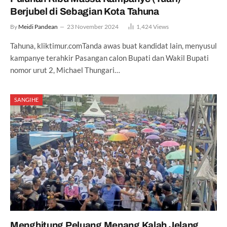
Berjubel di Sebagian Kota Tahuna
By
Meidi Pandean
23 November 2024
1,424
Views
Tahuna, kliktimur.comTanda awas buat kandidat lain, menyusul
kampanye terahkir Pasangan calon Bupati dan Wakil Bupati
nomor urut 2, Michael Thungari…
SANGIHE
Menghitung Peluang Menang Kalah Jelang