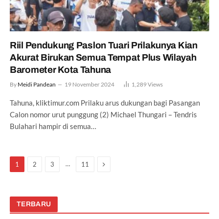
Riil Pendukung Paslon Tuari Prilakunya Kian
Akurat Birukan Semua Tempat Plus Wilayah
Barometer Kota Tahuna
By
Meidi Pandean
19 November 2024
1,289
Views
Tahuna, kliktimur.com Prilaku arus dukungan bagi Pasangan
Calon nomor urut punggung (2) Michael Thungari – Tendris
Bulahari hampir di semua…
Next
…
1
2
3
11
TERBARU