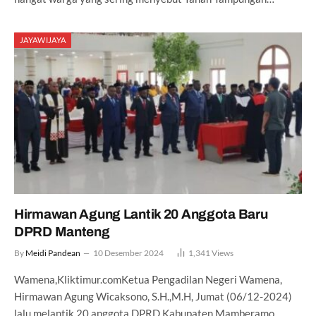
JAYAWIJAYA
Hirmawan Agung Lantik 20 Anggota Baru
DPRD Manteng
By
Meidi Pandean
10 Desember 2024
1,341
Views
Wamena,Kliktimur.comKetua Pengadilan Negeri Wamena,
Hirmawan Agung Wicaksono, S.H.,M.H, Jumat (06/12-2024)
lalu melantik 20 anggota DPRD Kabupaten Mamberamo