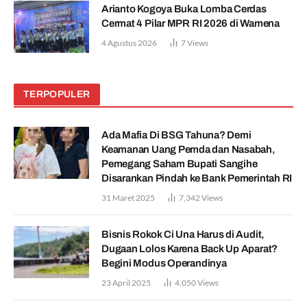
Arianto Kogoya Buka Lomba Cerdas
Cermat 4 Pilar MPR RI 2026 di Wamena
4 Agustus 2026
7
Views
TERPOPULER
Ada Mafia Di BSG Tahuna? Demi
Keamanan Uang Pemda dan Nasabah,
Pemegang Saham Bupati Sangihe
Disarankan Pindah ke Bank Pemerintah RI
31 Maret 2025
7,342
Views
Bisnis Rokok Ci Una Harus di Audit,
Dugaan Lolos Karena Back Up Aparat?
Begini Modus Operandinya
23 April 2025
4,050
Views