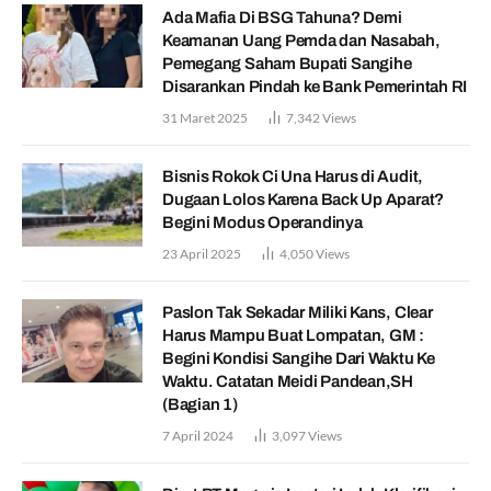
Ada Mafia Di BSG Tahuna? Demi
Keamanan Uang Pemda dan Nasabah,
Pemegang Saham Bupati Sangihe
Disarankan Pindah ke Bank Pemerintah RI
31 Maret 2025
7,342
Views
Bisnis Rokok Ci Una Harus di Audit,
Dugaan Lolos Karena Back Up Aparat?
Begini Modus Operandinya
23 April 2025
4,050
Views
Paslon Tak Sekadar Miliki Kans, Clear
Harus Mampu Buat Lompatan, GM :
Begini Kondisi Sangihe Dari Waktu Ke
Waktu. Catatan Meidi Pandean,SH
(Bagian 1)
7 April 2024
3,097
Views