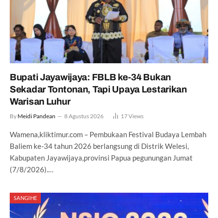
Bupati Jayawijaya: FBLB ke-34 Bukan
Sekadar Tontonan, Tapi Upaya Lestarikan
Warisan Luhur
By
Meidi Pandean
8 Agustus 2026
17
Views
Wamena,kliktimur.com – Pembukaan Festival Budaya Lembah
Baliem ke-34 tahun 2026 berlangsung di Distrik Welesi,
Kabupaten Jayawijaya,provinsi Papua pegunungan Jumat
(7/8/2026).…
SANGIHE