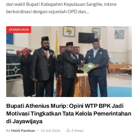
dan wakil Bupati Kabupaten Kepulauan Sangihe, intens
berkordinasi dengan sejumlah OPD dan…
JAYAWIJAYA
Bupati Athenius Murip: Opini WTP BPK Jadi
Motivasi Tingkatkan Tata Kelola Pemerintahan
di Jayawijaya
By
Meidi Pandean
22 Juli 2026
4
Views