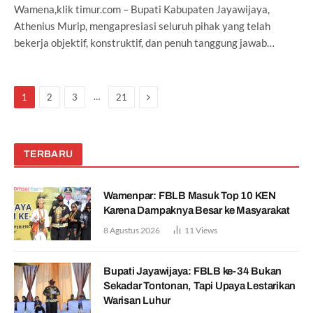
Wamena,klik timur.com – Bupati Kabupaten Jayawijaya,
Athenius Murip, mengapresiasi seluruh pihak yang telah
bekerja objektif, konstruktif, dan penuh tanggung jawab…
Next
…
1
2
3
21
TERBARU
Wamenpar: FBLB Masuk Top 10 KEN
Karena Dampaknya Besar ke Masyarakat
8 Agustus 2026
11
Views
Bupati Jayawijaya: FBLB ke-34 Bukan
Sekadar Tontonan, Tapi Upaya Lestarikan
Warisan Luhur