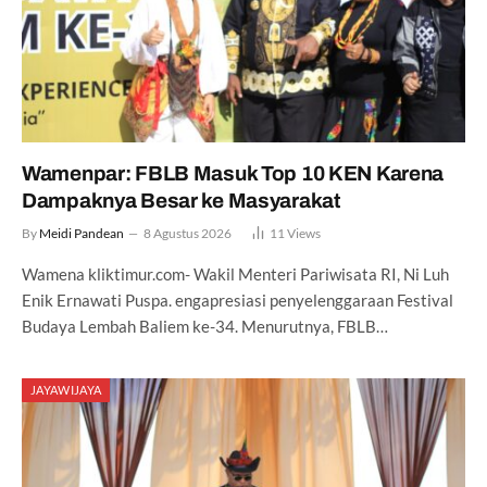
Wamenpar: FBLB Masuk Top 10 KEN Karena
Dampaknya Besar ke Masyarakat
By
Meidi Pandean
8 Agustus 2026
11
Views
Wamena kliktimur.com- Wakil Menteri Pariwisata RI, Ni Luh
Enik Ernawati Puspa. engapresiasi penyelenggaraan Festival
Budaya Lembah Baliem ke-34. Menurutnya, FBLB…
JAYAWIJAYA