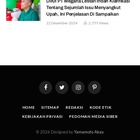
Dirut PT Megaria Lestari Indah Klarifikasi
Tentang Sejumlah Issu Menyangkut
Upah, Ini Penjelasan Di Sampaikan
22 Desember 2024
2,757
Views
Facebook
Twitter
Instagram
Pinterest
HOME
SITEMAP
REDAKSI
KODE ETIK
KEBIJAKAN PRIVASI
PEDOMAN MEDIA SIBER
© 2026 Designed by
Yamamoto Akay
.