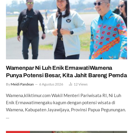
Wamenpar Ni Luh Enik ErmawatiWamena
Punya Potensi Besar, Kita Jahit Bareng Pemda
By
Meidi Pandean
6 Agustus 2026
12
Views
Wamena,kliktimur.com Wakil Menteri Pariwisata RI, Ni Luh
Enik Ermawatimengaku kagum dengan potensi wisata di
Wamena, Kabupaten Jayawijaya, Provinsi Papua Pegunungan.
…