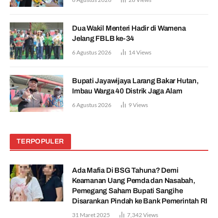
Dua Wakil Menteri Hadir di Wamena
Jelang FBLB ke-34
6 Agustus 2026
14
Views
Bupati Jayawijaya Larang Bakar Hutan,
Imbau Warga 40 Distrik Jaga Alam
6 Agustus 2026
9
Views
TERPOPULER
Ada Mafia Di BSG Tahuna? Demi
Keamanan Uang Pemda dan Nasabah,
Pemegang Saham Bupati Sangihe
Disarankan Pindah ke Bank Pemerintah RI
31 Maret 2025
7,342
Views