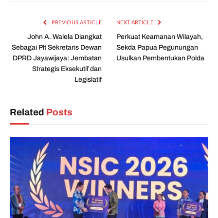
PREVIOUS ARTICLE
NEXT ARTICLE
John A. Walela Diangkat
Perkuat Keamanan Wilayah,
Sebagai Plt Sekretaris Dewan
Sekda Papua Pegunungan
DPRD Jayawijaya: Jembatan
Usulkan Pembentukan Polda
Strategis Eksekutif dan
Legislatif
Related
Posts