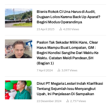
Bisnis Rokok Ci Una Harus di Audit,
Dugaan Lolos Karena Back Up Aparat?
Begini Modus Operandinya
23 April 2025
4,050
Views
Paslon Tak Sekadar Miliki Kans, Clear
Harus Mampu Buat Lompatan, GM :
Begini Kondisi Sangihe Dari Waktu Ke
Waktu. Catatan Meidi Pandean,SH
(Bagian 1)
7 April 2024
3,097
Views
Dirut PT Megaria Lestari Indah Klarifikasi
Tentang Sejumlah Issu Menyangkut
Upah, Ini Penjelasan Di Sampaikan
22 Desember 2024
2,757
Views