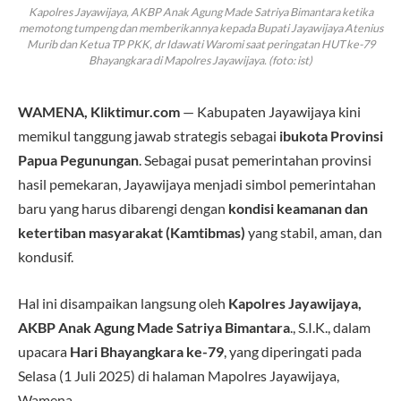
Kapolres Jayawijaya, AKBP Anak Agung Made Satriya Bimantara ketika
memotong tumpeng dan memberikannya kepada Bupati Jayawijaya Atenius
Murib dan Ketua TP PKK, dr Idawati Waromi saat peringatan HUT ke-79
Bhayangkara di Mapolres Jayawijaya. (foto: ist)
WAMENA, Kliktimur.com
— Kabupaten Jayawijaya kini
memikul tanggung jawab strategis sebagai
ibukota Provinsi
Papua Pegunungan
. Sebagai pusat pemerintahan provinsi
hasil pemekaran, Jayawijaya menjadi simbol pemerintahan
baru yang harus dibarengi dengan
kondisi keamanan dan
ketertiban masyarakat (Kamtibmas)
yang stabil, aman, dan
kondusif.
Hal ini disampaikan langsung oleh
Kapolres Jayawijaya,
AKBP Anak Agung Made Satriya Bimantara
., S.I.K., dalam
upacara
Hari Bhayangkara ke-79
, yang diperingati pada
Selasa (1 Juli 2025) di halaman Mapolres Jayawijaya,
Wamena.