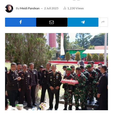
By
Meidi Pandean
2 Juli 2025
1,230
Views