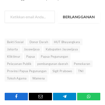
Ketikkan email Anda...
BERLANGGANAN
Bakti Sosial
Donor Darah
HUT Bhayangkara
Jakarta
Jayawijaya
Kabupaten Jayawijaya
Kliktimur
Papua
Papua Pegunungan
Pelayanan Publik
pembangunan daerah
Pemekaran
Provinsi Papua Pegunungan
Sigit Prabowo
TNI
Tokoh Agama
Wamena
Facebook
Email
Telegram
WhatsAp