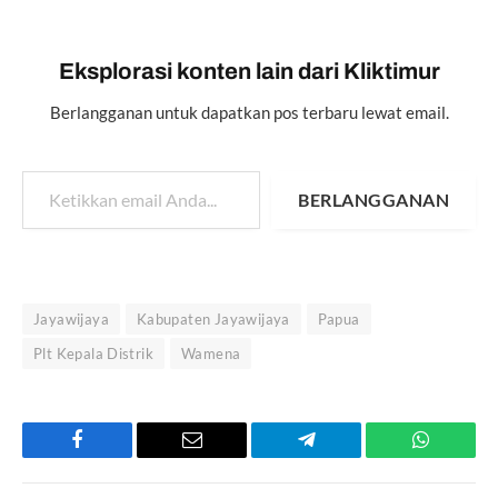
Eksplorasi konten lain dari Kliktimur
Berlangganan untuk dapatkan pos terbaru lewat email.
Ketikkan email Anda...
BERLANGGANAN
Jayawijaya
Kabupaten Jayawijaya
Papua
Plt Kepala Distrik
Wamena
Facebook
Email
Telegram
WhatsAp