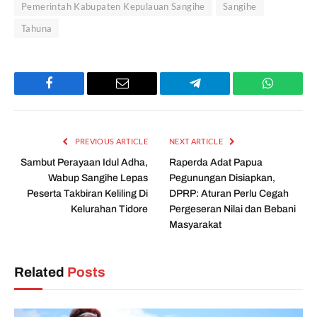
Pemerintah Kabupaten Kepulauan Sangihe
Sangihe
Tahuna
Facebook
Email
Telegram
WhatsAp
PREVIOUS ARTICLE
NEXT ARTICLE
Sambut Perayaan Idul Adha,
Raperda Adat Papua
Wabup Sangihe Lepas
Pegunungan Disiapkan,
Peserta Takbiran Keliling Di
DPRP: Aturan Perlu Cegah
Kelurahan Tidore
Pergeseran Nilai dan Bebani
Masyarakat
Related
Posts