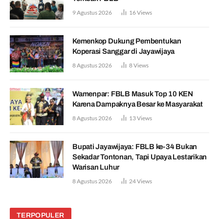
9 Agustus 2026
16
Views
Kemenkop Dukung Pembentukan
Koperasi Sanggar di Jayawijaya
8 Agustus 2026
8
Views
Wamenpar: FBLB Masuk Top 10 KEN
Karena Dampaknya Besar ke Masyarakat
8 Agustus 2026
13
Views
Bupati Jayawijaya: FBLB ke-34 Bukan
Sekadar Tontonan, Tapi Upaya Lestarikan
Warisan Luhur
8 Agustus 2026
24
Views
TERPOPULER