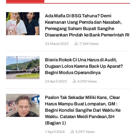
Ada Mafia Di BSG Tahuna? Demi
Keamanan Uang Pemda dan Nasabah,
Pemegang Saham Bupati Sangihe
Disarankan Pindah ke Bank Pemerintah RI
31 Maret 2025
7,344
Views
Bisnis Rokok Ci Una Harus di Audit,
Dugaan Lolos Karena Back Up Aparat?
Begini Modus Operandinya
23 April 2025
4,050
Views
Paslon Tak Sekadar Miliki Kans, Clear
Harus Mampu Buat Lompatan, GM :
Begini Kondisi Sangihe Dari Waktu Ke
Waktu. Catatan Meidi Pandean,SH
(Bagian 1)
7 April 2024
3,097
Views