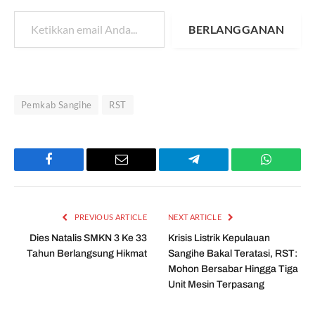
Ketikkan email Anda...
BERLANGGANAN
Pemkab Sangihe
RST
Facebook
Email
Telegram
WhatsAp
PREVIOUS ARTICLE
NEXT ARTICLE
Dies Natalis SMKN 3 Ke 33
Krisis Listrik Kepulauan
Tahun Berlangsung Hikmat
Sangihe Bakal Teratasi, RST:
Mohon Bersabar Hingga Tiga
Unit Mesin Terpasang