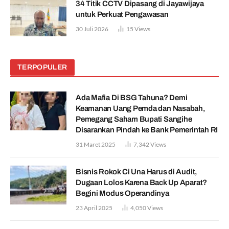
34 Titik CCTV Dipasang di Jayawijaya
untuk Perkuat Pengawasan
30 Juli 2026
15
Views
TERPOPULER
Ada Mafia Di BSG Tahuna? Demi
Keamanan Uang Pemda dan Nasabah,
Pemegang Saham Bupati Sangihe
Disarankan Pindah ke Bank Pemerintah RI
31 Maret 2025
7,342
Views
Bisnis Rokok Ci Una Harus di Audit,
Dugaan Lolos Karena Back Up Aparat?
Begini Modus Operandinya
23 April 2025
4,050
Views