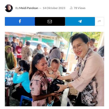
By
Meidi Pandean
14 Oktober 2023
78
Views