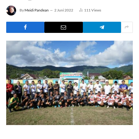
By
Meidi Pandean
2 Juni 2022
111
Views