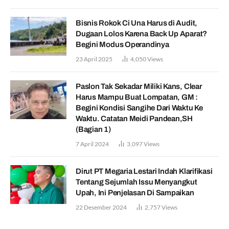
Bisnis Rokok Ci Una Harus di Audit,
Dugaan Lolos Karena Back Up Aparat?
Begini Modus Operandinya
23 April 2025
4,050
Views
Paslon Tak Sekadar Miliki Kans, Clear
Harus Mampu Buat Lompatan, GM :
Begini Kondisi Sangihe Dari Waktu Ke
Waktu. Catatan Meidi Pandean,SH
(Bagian 1)
7 April 2024
3,097
Views
Dirut PT Megaria Lestari Indah Klarifikasi
Tentang Sejumlah Issu Menyangkut
Upah, Ini Penjelasan Di Sampaikan
22 Desember 2024
2,757
Views