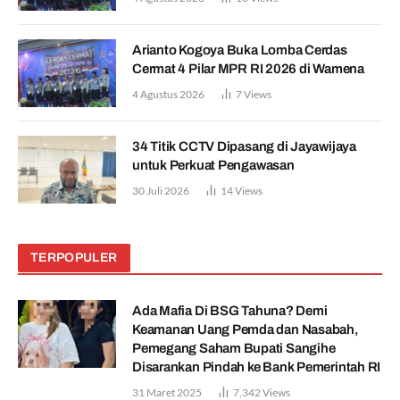
Arianto Kogoya Buka Lomba Cerdas
Cermat 4 Pilar MPR RI 2026 di Wamena
4 Agustus 2026
7
Views
34 Titik CCTV Dipasang di Jayawijaya
untuk Perkuat Pengawasan
30 Juli 2026
14
Views
TERPOPULER
Ada Mafia Di BSG Tahuna? Demi
Keamanan Uang Pemda dan Nasabah,
Pemegang Saham Bupati Sangihe
Disarankan Pindah ke Bank Pemerintah RI
31 Maret 2025
7,342
Views