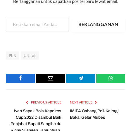
Berlangganan untuk dapatkan pos terbaru lewat email.
Ketikkan email Anda...
BERLANGGANAN
PLN
Unsrat
Facebook
Email
Telegram
WhatsAp
PREVIOUS ARTICLE
NEXT ARTICLE
Iven Sepak Bola Kapolres
IMIPA Cabang Poli-Kairagi
Cup 2022 Disambut Baik
Bakal Gelar Mubes
Penjabat Bupati Sangihe dr.
Rinny Silangen Tamuntuan.