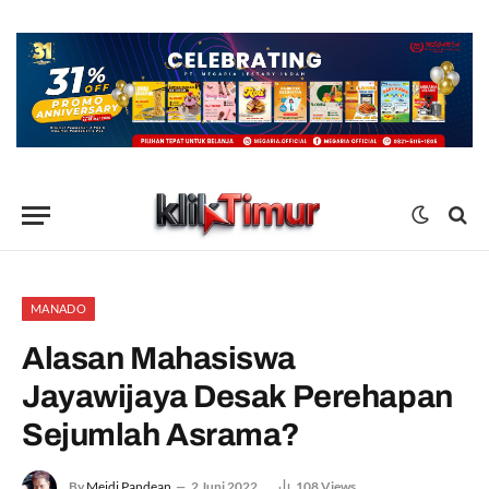
MANADO
Alasan Mahasiswa
Jayawijaya Desak Perehapan
Sejumlah Asrama?
By
Meidi Pandean
2 Juni 2022
108
Views