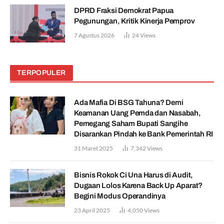
DPRD Fraksi Demokrat Papua
Pegunungan, Kritik Kinerja Pemprov
7 Agustus 2026
24
Views
TERPOPULER
Ada Mafia Di BSG Tahuna? Demi
Keamanan Uang Pemda dan Nasabah,
Pemegang Saham Bupati Sangihe
Disarankan Pindah ke Bank Pemerintah RI
31 Maret 2025
7,342
Views
Bisnis Rokok Ci Una Harus di Audit,
Dugaan Lolos Karena Back Up Aparat?
Begini Modus Operandinya
23 April 2025
4,050
Views