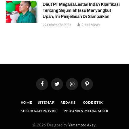
Dirut PT Megaria Lestari Indah Klarifikasi
Tentang Sejumlah Issu Menyangkut
Upah, Ini Penjelasan Di Sampaikan
22 Desember 2024
2,757
Views
Facebook
Twitter
Instagram
Pinterest
HOME
SITEMAP
REDAKSI
KODE ETIK
KEBIJAKAN PRIVASI
PEDOMAN MEDIA SIBER
© 2026 Designed by
Yamamoto Akay
.