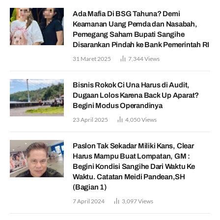
Ada Mafia Di BSG Tahuna? Demi
Keamanan Uang Pemda dan Nasabah,
Pemegang Saham Bupati Sangihe
Disarankan Pindah ke Bank Pemerintah RI
31 Maret 2025
7,344
Views
Bisnis Rokok Ci Una Harus di Audit,
Dugaan Lolos Karena Back Up Aparat?
Begini Modus Operandinya
23 April 2025
4,050
Views
Paslon Tak Sekadar Miliki Kans, Clear
Harus Mampu Buat Lompatan, GM :
Begini Kondisi Sangihe Dari Waktu Ke
Waktu. Catatan Meidi Pandean,SH
(Bagian 1)
7 April 2024
3,097
Views