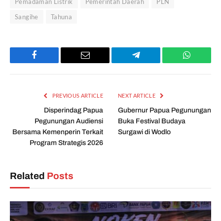
Pemadaman Listrik
Pemerintah Daerah
PLN
Sangihe
Tahuna
Facebook
Email
Telegram
WhatsAp
PREVIOUS ARTICLE
NEXT ARTICLE
Disperindag Papua
Gubernur Papua Pegunungan
Pegunungan Audiensi
Buka Festival Budaya
Bersama Kemenperin Terkait
Surgawi di Wodlo
Program Strategis 2026
Related
Posts