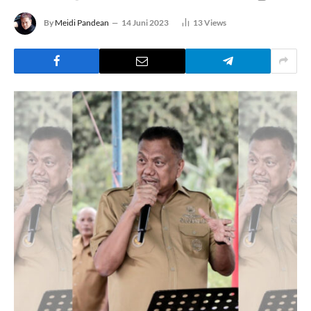
By
Meidi Pandean
14 Juni 2023
13
Views