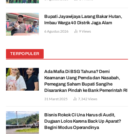
Bupati Jayawijaya Larang Bakar Hutan,
Imbau Warga 40 Distrik Jaga Alam
6 Agustus 2026
9
Views
TERPOPULER
Ada Mafia Di BSG Tahuna? Demi
Keamanan Uang Pemda dan Nasabah,
Pemegang Saham Bupati Sangihe
Disarankan Pindah ke Bank Pemerintah RI
31 Maret 2025
7,342
Views
Bisnis Rokok Ci Una Harus di Audit,
Dugaan Lolos Karena Back Up Aparat?
Begini Modus Operandinya