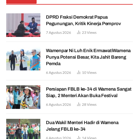
DPRD Fraksi Demokrat Papua
Pegunungan, Kritik Kinerja Pemprov
7 Agustus 2026
23
Views
Wamenpar Ni Luh Enik ErmawatiWamena
Punya Potensi Besar, Kita Jahit Bareng
Pemda
6 Agustus 2026
10
Views
Persiapan FBLB ke-34 di Wamena Sangat
Siap, 2 Menteri Akan Buka Festival
6 Agustus 2026
28
Views
Dua Wakil Menteri Hadir di Wamena
Jelang FBLB ke-34
6 Agustus 2026
14
Views