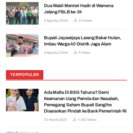
Dua Wakil Menteri Hadir di Wamena
Jelang FBLB ke-34
6 Agustus 2026
14
Views
Bupati Jayawijaya Larang Bakar Hutan,
Imbau Warga 40 Distrik Jaga Alam
6 Agustus 2026
9
Views
TERPOPULER
Ada Mafia Di BSG Tahuna? Demi
Keamanan Uang Pemda dan Nasabah,
Pemegang Saham Bupati Sangihe
Disarankan Pindah ke Bank Pemerintah RI
31 Maret 2025
7,342
Views