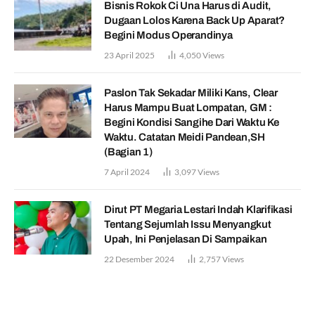
Bisnis Rokok Ci Una Harus di Audit,
Dugaan Lolos Karena Back Up Aparat?
Begini Modus Operandinya
23 April 2025
4,050
Views
Paslon Tak Sekadar Miliki Kans, Clear
Harus Mampu Buat Lompatan, GM :
Begini Kondisi Sangihe Dari Waktu Ke
Waktu. Catatan Meidi Pandean,SH
(Bagian 1)
7 April 2024
3,097
Views
Dirut PT Megaria Lestari Indah Klarifikasi
Tentang Sejumlah Issu Menyangkut
Upah, Ini Penjelasan Di Sampaikan
22 Desember 2024
2,757
Views