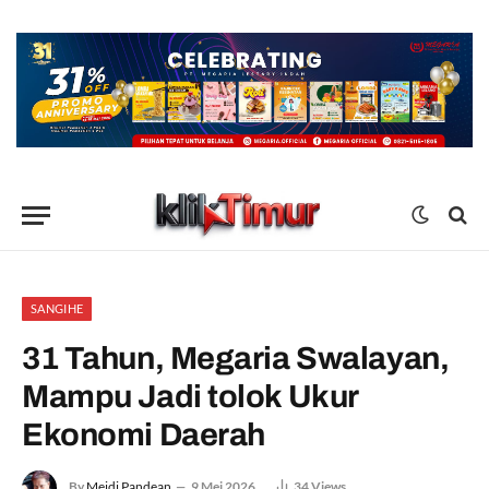
SANGIHE
31 Tahun, Megaria Swalayan,
Mampu Jadi tolok Ukur
Ekonomi Daerah
By
Meidi Pandean
9 Mei 2026
34
Views