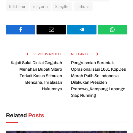
Kliktimur
megaria
Sangihe
Tahuna
Facebook
Email
Telegram
WhatsAp
PREVIOUS ARTICLE
NEXT ARTICLE
Kajati Sulut Dinilai Gegabah
Pengresmian Serentak
Menahan Bupati Sitaro
Oprasionalisasi 1061 KopDes
Terkait Kasus Stimulan
Merah Putih Se Indonesia
Bencana, Ini alasan
Dilakukan Presiden
Hukumnya
Prabowo_Kampung Lapango
Siap Running
Related
Posts