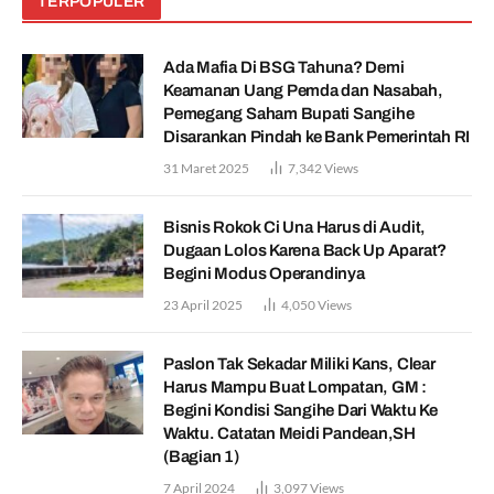
TERPOPULER
Ada Mafia Di BSG Tahuna? Demi
Keamanan Uang Pemda dan Nasabah,
Pemegang Saham Bupati Sangihe
Disarankan Pindah ke Bank Pemerintah RI
31 Maret 2025
7,342
Views
Bisnis Rokok Ci Una Harus di Audit,
Dugaan Lolos Karena Back Up Aparat?
Begini Modus Operandinya
23 April 2025
4,050
Views
Paslon Tak Sekadar Miliki Kans, Clear
Harus Mampu Buat Lompatan, GM :
Begini Kondisi Sangihe Dari Waktu Ke
Waktu. Catatan Meidi Pandean,SH
(Bagian 1)
7 April 2024
3,097
Views