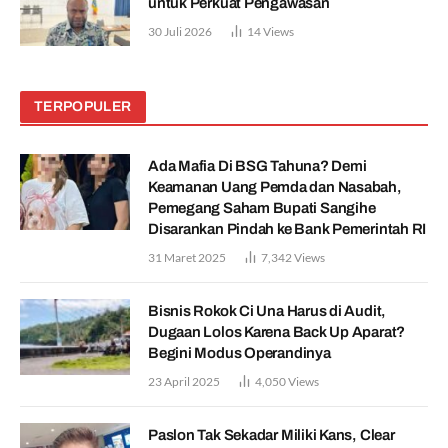
untuk Perkuat Pengawasan
30 Juli 2026
14
Views
TERPOPULER
Ada Mafia Di BSG Tahuna? Demi
Keamanan Uang Pemda dan Nasabah,
Pemegang Saham Bupati Sangihe
Disarankan Pindah ke Bank Pemerintah RI
31 Maret 2025
7,342
Views
Bisnis Rokok Ci Una Harus di Audit,
Dugaan Lolos Karena Back Up Aparat?
Begini Modus Operandinya
23 April 2025
4,050
Views
Paslon Tak Sekadar Miliki Kans, Clear