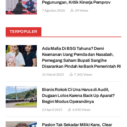
Pegunungan, Kritik Kinerja Pemprov
7 Agustus 2026
24
Views
TERPOPULER
Ada Mafia Di BSG Tahuna? Demi
Keamanan Uang Pemda dan Nasabah,
Pemegang Saham Bupati Sangihe
Disarankan Pindah ke Bank Pemerintah RI
31 Maret 2025
7,342
Views
Bisnis Rokok Ci Una Harus di Audit,
Dugaan Lolos Karena Back Up Aparat?
Begini Modus Operandinya
23 April 2025
4,050
Views
Paslon Tak Sekadar Miliki Kans, Clear