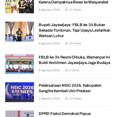
Karena Dampaknya Besar ke Masyarakat
8 Agustus 2026
11
Views
Bupati Jayawijaya: FBLB ke-34 Bukan
Sekadar Tontonan, Tapi Upaya Lestarikan
Warisan Luhur
8 Agustus 2026
20
Views
FBLB ke-34 Resmi Dibuka, Wamenpar Ini
Bukti Komitmen Jayawijaya Jaga Budaya
8 Agustus 2026
6
Views
Pelaksanaan NSIC 2026, Kabupaten
Sangihe Kembali Ukir Prestasi
7 Agustus 2026
13
Views
DPRD Fraksi Demokrat Papua