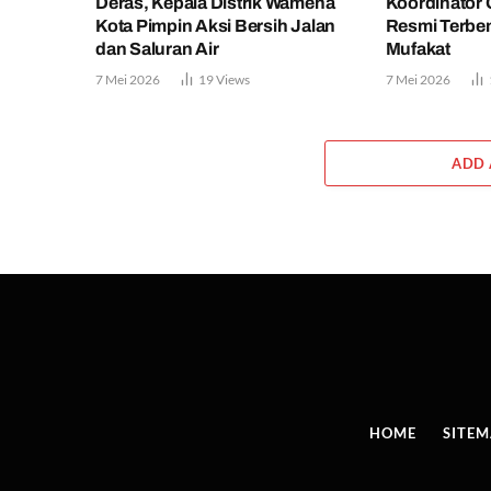
Deras, Kepala Distrik Wamena
Koordinator 
Kota Pimpin Aksi Bersih Jalan
Resmi Terbe
dan Saluran Air
Mufakat
7 Mei 2026
19
Views
7 Mei 2026
ADD
HOME
SITE