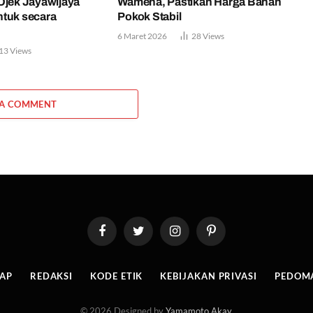
Ojek Jayawijaya
Wamena, Pastikan Harga Bahan
ntuk secara
Pokok Stabil
6 Maret 2026
28
Views
13
Views
 A COMMENT
Facebook
Twitter
Instagram
Pinterest
MAP
REDAKSI
KODE ETIK
KEBIJAKAN PRIVASI
PEDOMA
© 2026 Designed by
Yamamoto Akay
.