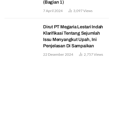
(Bagian 1)
7 April 2024
3,097
Views
Dirut PT Megaria Lestari Indah
Klarifikasi Tentang Sejumlah
Issu Menyangkut Upah, Ini
Penjelasan Di Sampaikan
22 Desember 2024
2,757
Views