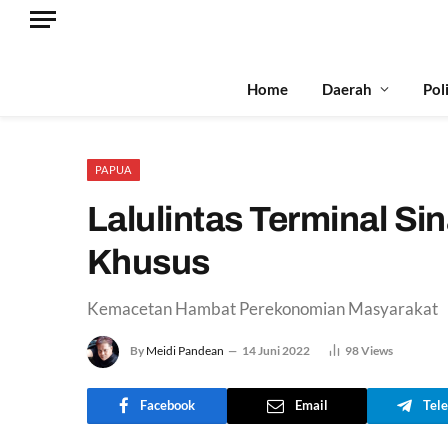
Home
Daerah
Pol
PAPUA
Lalulintas Terminal Si
Khusus
Kemacetan Hambat Perekonomian Masyarakat
By
Meidi Pandean
14 Juni 2022
98
Views
Facebook
Email
Tel