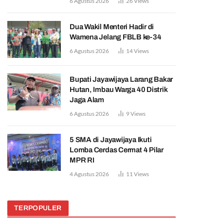
6 Agustus 2026
26
Views
Dua Wakil Menteri Hadir di
Wamena Jelang FBLB ke-34
6 Agustus 2026
14
Views
Bupati Jayawijaya Larang Bakar
Hutan, Imbau Warga 40 Distrik
Jaga Alam
6 Agustus 2026
9
Views
5 SMA di Jayawijaya Ikuti
Lomba Cerdas Cermat 4 Pilar
MPR RI
4 Agustus 2026
11
Views
TERPOPULER