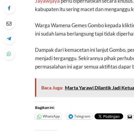
Jayawijaya
perlu diperhatikan secara khusu
kabupaten itu sering macet dan menganggu k
Warga Wamena Gemes Gombo kepada klikti
ini sudah lama berlangsung tapi tidak diperha
Dampak dari kemacetan ini lanjut Gombo, pe
menjadi terganggu. Sekirannya pihak perhu
permasalahan ini agar semua aktifitas dapar b
Baca Juga:
Marta Yarawi Dilantik Jadi Ket
Bagikan ini:
WhatsApp
Telegram