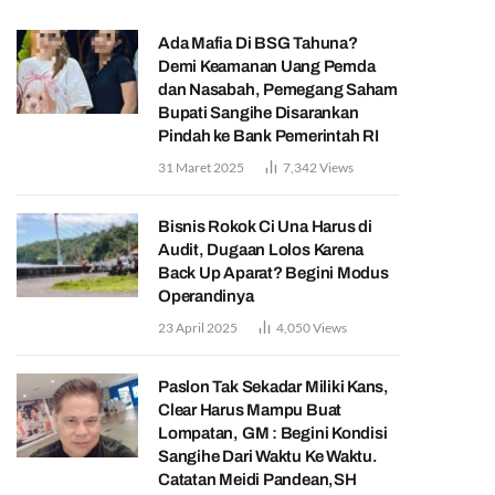
Ada Mafia Di BSG Tahuna?
Demi Keamanan Uang Pemda
dan Nasabah, Pemegang Saham
Bupati Sangihe Disarankan
Pindah ke Bank Pemerintah RI
31 Maret 2025
7,342
Views
Bisnis Rokok Ci Una Harus di
Audit, Dugaan Lolos Karena
Back Up Aparat? Begini Modus
Operandinya
23 April 2025
4,050
Views
Paslon Tak Sekadar Miliki Kans,
Clear Harus Mampu Buat
Lompatan, GM : Begini Kondisi
Sangihe Dari Waktu Ke Waktu.
Catatan Meidi Pandean,SH