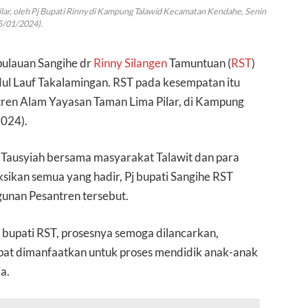
lar, oleh Pj Bupati Rinny di Kampung Talawid Kecamatan Kendahe, Senin
5/01/2024).
pulauan Sangihe dr
Rinny Silangen
Tamuntuan (
RST
)
dul Lauf Takalamingan. RST pada kesempatan itu
tren Alam Yayasan Taman Lima Pilar, di Kampung
024).
 Tausyiah bersama masyarakat Talawit dan para
sikan semua yang hadir, Pj bupati Sangihe RST
gunan Pesantren tersebut.
 bupati RST, prosesnya semoga dilancarkan,
apat dimanfaatkan untuk proses mendidik anak-anak
a.