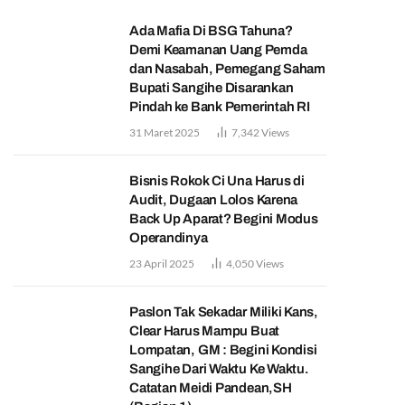
Ada Mafia Di BSG Tahuna?
Demi Keamanan Uang Pemda
dan Nasabah, Pemegang Saham
Bupati Sangihe Disarankan
Pindah ke Bank Pemerintah RI
31 Maret 2025
7,342
Views
Bisnis Rokok Ci Una Harus di
Audit, Dugaan Lolos Karena
Back Up Aparat? Begini Modus
Operandinya
23 April 2025
4,050
Views
Paslon Tak Sekadar Miliki Kans,
Clear Harus Mampu Buat
Lompatan, GM : Begini Kondisi
Sangihe Dari Waktu Ke Waktu.
Catatan Meidi Pandean,SH