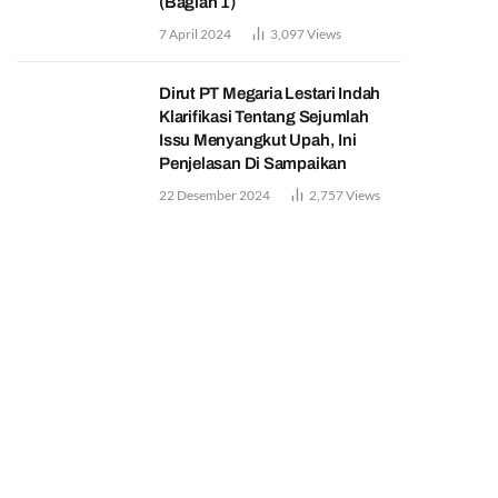
(Bagian 1)
7 April 2024
3,097
Views
Dirut PT Megaria Lestari Indah
Klarifikasi Tentang Sejumlah
Issu Menyangkut Upah, Ini
Penjelasan Di Sampaikan
22 Desember 2024
2,757
Views