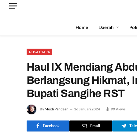
Home
Daerah
Pol
NUSA UTARA
Haul IX Mendiang Abd
Berlangsung Hikmat, In
Bupati Sangihe RST
By
Meidi Pandean
16 Januari 2024
99
Views
Facebook
Email
Tel