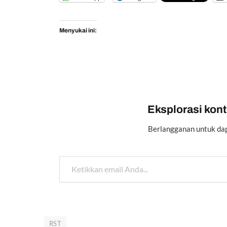
Menyukai ini:
Eksplorasi konte
Berlangganan untuk dap
Ketikkan email Anda...
RST