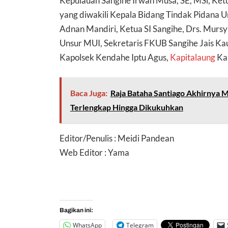
Kepulauan Sangihe Irwan Musa, SE, MSi, Ket
yang diwakili Kepala Bidang Tindak Pidana 
Adnan Mandiri, Ketua SI Sangihe, Drs. Murs
Unsur MUI, Sekretaris FKUB Sangihe Jais K
Kapolsek Kendahe Iptu Agus,
Kapitalaung
Ka
Baca Juga:
Raja Bataha Santiago Akhirnya M
Terlengkap Hingga Dikukuhkan
Editor/Penulis : Meidi Pandean
Web Editor : Yama
Bagikan ini:
WhatsApp
Telegram