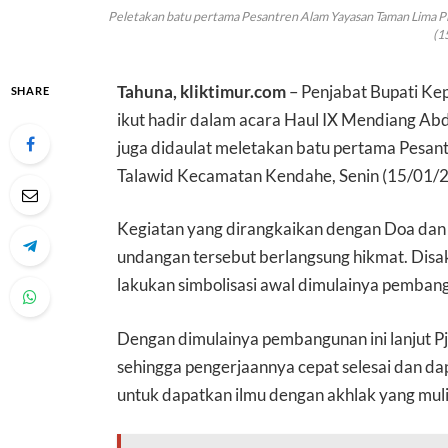
Peletakan batu pertama Pesantren Alam Yayasan Taman Lima Pi
(1
Tahuna, kliktimur.com
– Penjabat Bupati Ke
SHARE
ikut hadir dalam acara Haul IX Mendiang Ab
juga didaulat meletakan batu pertama Pesan
Talawid Kecamatan Kendahe, Senin (15/01/2
Kegiatan yang dirangkaikan dengan Doa dan
undangan tersebut berlangsung hikmat. Disak
lakukan simbolisasi awal dimulainya pemban
Dengan dimulainya pembangunan ini lanjut Pj
sehingga pengerjaannya cepat selesai dan d
untuk dapatkan ilmu dengan akhlak yang muli