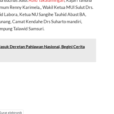
ua Baznas Sulut
Abid Takalamingan
, Kajari Tahuna
Umum Renny Karimela,, Wakil Ketua MUI Sulut Drs.
yid Labora, Ketua NU Sangihe Tauhid Abast BA,
aunang, Camat Kendahe Drs Suharto mandiri,
mpung Talawid Samsuri.
asuk Deretan Pahlawan Nasional, Begini Cerita
Surat elektronik