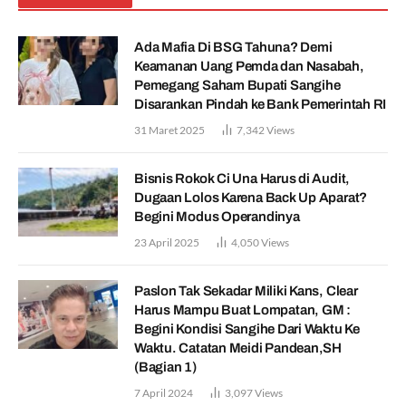
Ada Mafia Di BSG Tahuna? Demi
Keamanan Uang Pemda dan Nasabah,
Pemegang Saham Bupati Sangihe
Disarankan Pindah ke Bank Pemerintah RI
31 Maret 2025
7,342
Views
Bisnis Rokok Ci Una Harus di Audit,
Dugaan Lolos Karena Back Up Aparat?
Begini Modus Operandinya
23 April 2025
4,050
Views
Paslon Tak Sekadar Miliki Kans, Clear
Harus Mampu Buat Lompatan, GM :
Begini Kondisi Sangihe Dari Waktu Ke
Waktu. Catatan Meidi Pandean,SH
(Bagian 1)
7 April 2024
3,097
Views