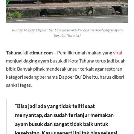
Rumah Makan Dapoer Bu’ Dhe yang viral karena menjual daging ayam
berulat.(foto:ist)
Tahuna, kliktimur.com
– Pemilik rumah makan yang
viral
menjual daging ayam busuk di Kota Tahuna terus jadi buah
bibir. Banyak pihak mendesak unsur terkait agar restoran
kategori sedang bernama Dapoer Bu’ Dhe itu, harus diberi
sanksi tegas.
“Bisa jadi ada yang tidak teliti saat
menyantap, dan sudah terlanjur memakan
ayam busuk dan sangat tidak baik untuk
kesehatan. Kasus seperti ini tak bisa selesai