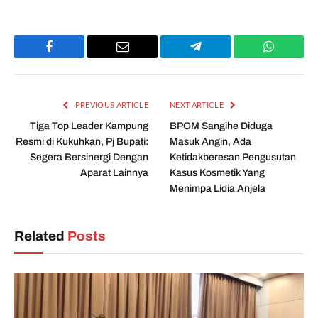
Facebook
Email
Telegram
WhatsAp
PREVIOUS ARTICLE
NEXT ARTICLE
Tiga Top Leader Kampung
BPOM Sangihe Diduga
Resmi di Kukuhkan, Pj Bupati:
Masuk Angin, Ada
Segera Bersinergi Dengan
Ketidakberesan Pengusutan
Aparat Lainnya
Kasus Kosmetik Yang
Menimpa Lidia Anjela
Related
Posts