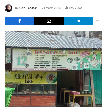
By
Meidi Pandean
21 Maret 2023
250
Views