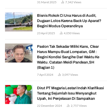
31 Maret 2025
7,342
Views
Bisnis Rokok Ci Una Harus di Audit,
Dugaan Lolos Karena Back Up Aparat?
Begini Modus Operandinya
23 April 2025
4,050
Views
Paslon Tak Sekadar Miliki Kans, Clear
Harus Mampu Buat Lompatan, GM :
Begini Kondisi Sangihe Dari Waktu Ke
Waktu. Catatan Meidi Pandean,SH
(Bagian 1)
7 April 2024
3,097
Views
Dirut PT Megaria Lestari Indah Klarifikasi
Tentang Sejumlah Issu Menyangkut
Upah, Ini Penjelasan Di Sampaikan
22 Desember 2024
2,757
Views