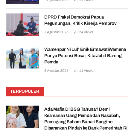
DPRD Fraksi Demokrat Papua
Pegunungan, Kritik Kinerja Pemprov
7 Agustus 2026
24
Views
Wamenpar Ni Luh Enik ErmawatiWamena
Punya Potensi Besar, Kita Jahit Bareng
Pemda
6 Agustus 2026
11
Views
TERPOPULER
Ada Mafia Di BSG Tahuna? Demi
Keamanan Uang Pemda dan Nasabah,
Pemegang Saham Bupati Sangihe
Disarankan Pindah ke Bank Pemerintah RI