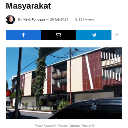
Masyarakat
By
Meidi Pandean
28 Juli 2023
153
Views
Pasar Modern Trikora Tahuna.(foto:ist)