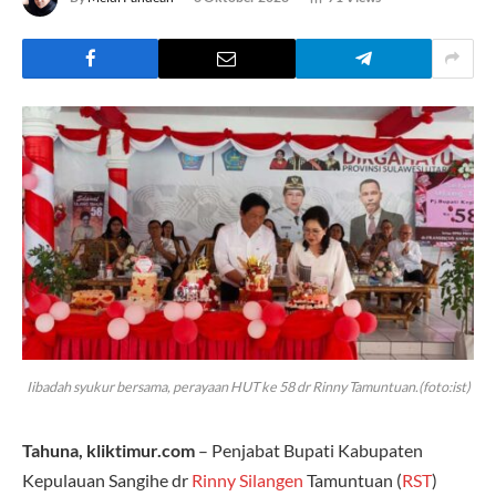
Iibadah syukur bersama, perayaan HUT ke 58 dr Rinny Tamuntuan.(foto:ist)
Tahuna, kliktimur.com
– Penjabat Bupati Kabupaten
Kepulauan Sangihe dr
Rinny Silangen
Tamuntuan (
RST
)