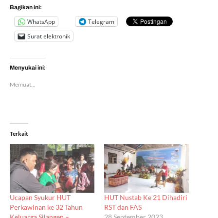
Bagikan ini:
WhatsApp
Telegram
Surat elektronik
Menyukai ini:
Memuat...
Terkait
Ucapan Syukur HUT
HUT Nustab Ke 21 Dihadiri
Perkawinan ke 32 Tahun
RST dan FAS
Keluarga Silangen –
28 September 2023