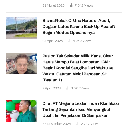
31 Maret 2025
7,342
Views
Bisnis Rokok Ci Una Harus di Audit,
Dugaan Lolos Karena Back Up Aparat?
Begini Modus Operandinya
23 April 2025
4,050
Views
Paslon Tak Sekadar Miliki Kans, Clear
Harus Mampu Buat Lompatan, GM :
Begini Kondisi Sangihe Dari Waktu Ke
Waktu. Catatan Meidi Pandean,SH
(Bagian 1)
7 April 2024
3,097
Views
Dirut PT Megaria Lestari Indah Klarifikasi
Tentang Sejumlah Issu Menyangkut
Upah, Ini Penjelasan Di Sampaikan
22 Desember 2024
2,757
Views