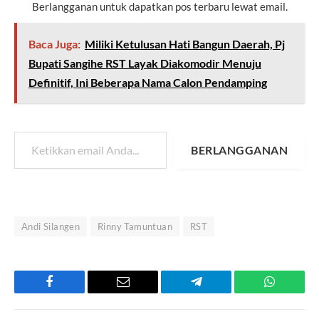
Berlangganan untuk dapatkan pos terbaru lewat email.
Baca Juga:
Miliki Ketulusan Hati Bangun Daerah, Pj
Bupati Sangihe RST Layak Diakomodir Menuju
Definitif, Ini Beberapa Nama Calon Pendamping
Ketikkan email Anda...
BERLANGGANAN
Andi Silangen
Rinny Tamuntuan
RST
Facebook
Email
Telegram
WhatsAp