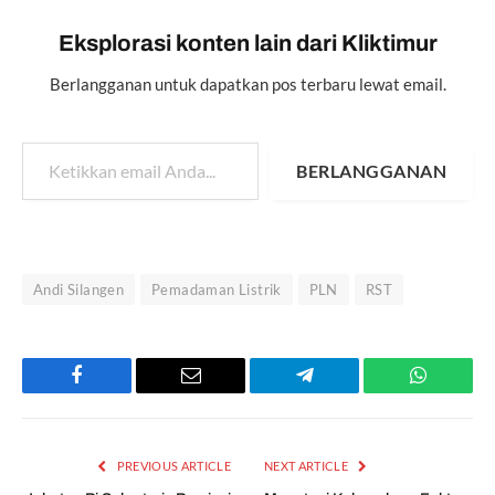
Eksplorasi konten lain dari Kliktimur
Berlangganan untuk dapatkan pos terbaru lewat email.
Ketikkan email Anda...
BERLANGGANAN
Andi Silangen
Pemadaman Listrik
PLN
RST
Facebook
Email
Telegram
WhatsAp
PREVIOUS ARTICLE
NEXT ARTICLE