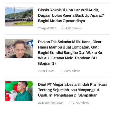
Bisnis Rokok Ci Una Harus di Audit,
Dugaan Lolos Karena Back Up Aparat?
Begini Modus Operandinya
23 April 2025
4,050
Views
Paslon Tak Sekadar Miliki Kans, Clear
Harus Mampu Buat Lompatan, GM :
Begini Kondisi Sangihe Dari Waktu Ke
Waktu. Catatan Meidi Pandean,SH
(Bagian 1)
7 April 2024
3,097
Views
Dirut PT Megaria Lestari Indah Klarifikasi
Tentang Sejumlah Issu Menyangkut
Upah, Ini Penjelasan Di Sampaikan
22 Desember 2024
2,757
Views